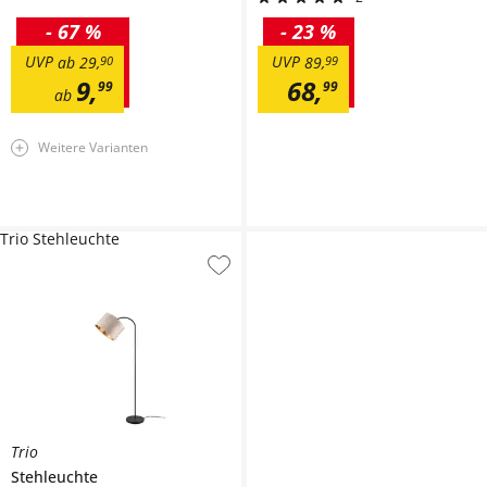
-
67 %
-
23 %
UVP
UVP
ab
29
,
90
89
,
99
9
,
68
,
99
99
ab
Weitere Varianten
Trio Stehleuchte
Trio
Stehleuchte