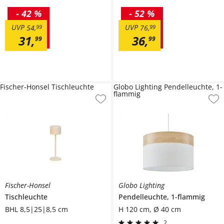
-
42 %
-
52 %
UVP
UVP
54
,
99
76
,
99
31
,
36
,
99
99
Fischer-Honsel Tischleuchte
Globo Lighting Pendelleuchte, 1-
flammig
Fischer-Honsel
Globo Lighting
Tischleuchte
Pendelleuchte, 1-flammig
BHL 8,5|25|8,5 cm
H 120 cm, Ø 40 cm
2