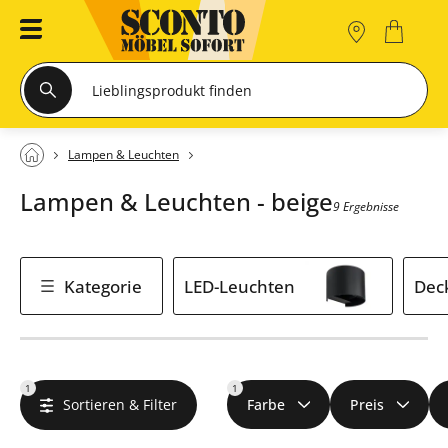
Lampen & Leuchten
Lampen & Leuchten - beige
9 Ergebnisse
Kategorie
LED-Leuchten
Dec
1
1
Sortieren & Filter
Farbe
Preis