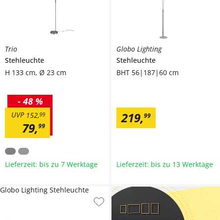
Trio
Globo Lighting
Stehleuchte
Stehleuchte
H 133 cm, Ø 23 cm
BHT 56|187|60 cm
-
48 %
219
,
UVP
152
,
99
99
79
,
99
Lieferzeit: bis zu 7 Werktage
Lieferzeit: bis zu 13 Werktage
Globo Lighting Stehleuchte