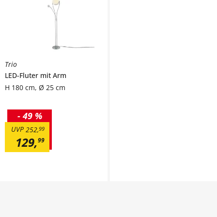
Trio
LED-Fluter mit Arm
H 180 cm, Ø 25 cm
-
49 %
UVP
252
,
99
129
,
99