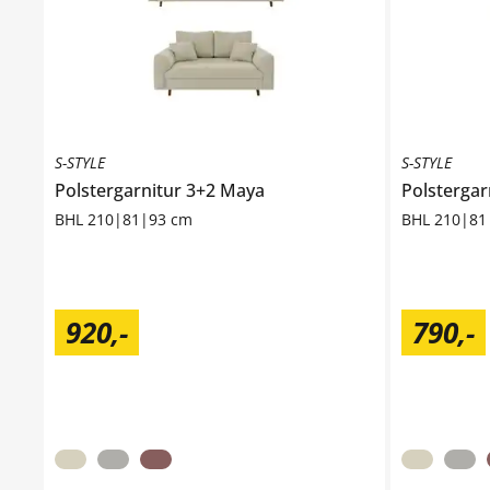
S-STYLE
S-STYLE
Polstergarnitur 3+2
Maya
Polstergar
BHL 210|81|93 cm
BHL 210|81
920
,
-
790
,
-