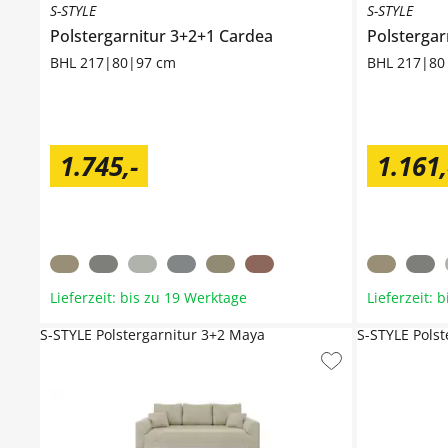
S-STYLE
S-STYLE
Polstergarnitur 3+2+1
Cardea
Polstergar
BHL 217|80|97 cm
BHL 217|80
1.745
,
-
1.161
,
Lieferzeit: bis zu 19 Werktage
Lieferzeit: 
S-STYLE Polstergarnitur 3+2 Maya
S-STYLE Pols