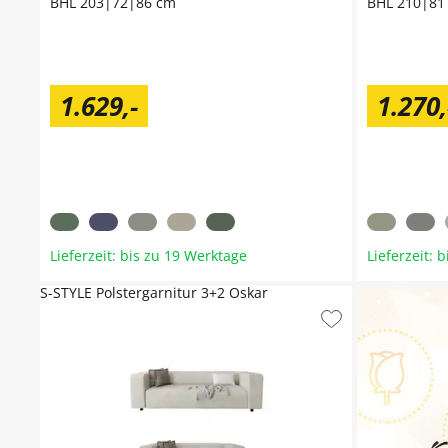
BHL 203|72|86 cm
BHL 210|81
1.629
,
-
1.270
,
Lieferzeit: bis zu 19 Werktage
Lieferzeit: 
S-STYLE Polstergarnitur 3+2 Oskar