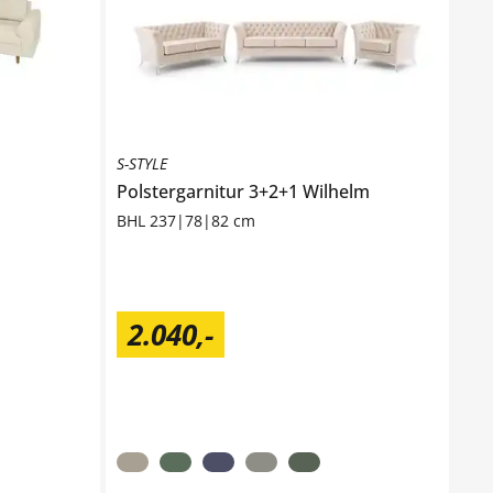
S-STYLE
Polstergarnitur 3+2+1
Wilhelm
BHL 237|78|82 cm
2.040
,
-