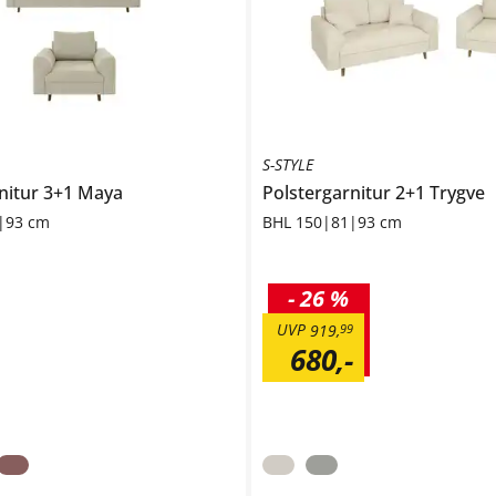
S-STYLE
nitur 3+1
Maya
Polstergarnitur 2+1
Trygve
|93 cm
BHL 150|81|93 cm
-
26 %
UVP
919
,
99
680
,
-