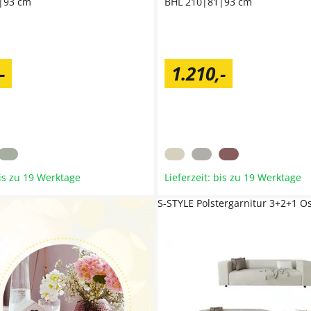
|93 cm
BHL 210|81|93 cm
-
1.210
,
-
bis zu 19 Werktage
Lieferzeit: bis zu 19 Werktage
S-STYLE Polstergarnitur 3+2+1 O