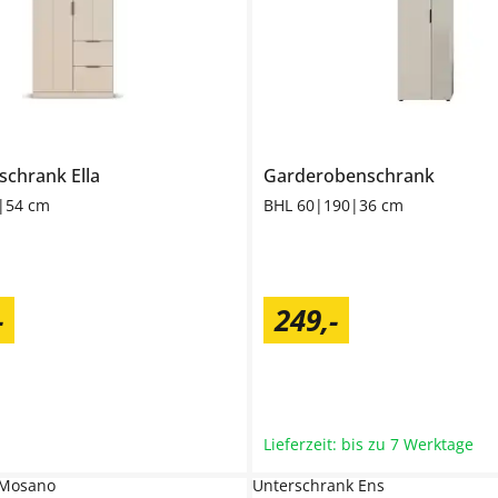
nschrank
Ella
Garderobenschrank
|54 cm
BHL 60|190|36 cm
-
249
,
-
Lieferzeit: bis zu 7 Werktage
t Mosano
Unterschrank Ens