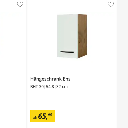
Hängeschrank
Ens
BHT 30|54,8|32 cm
65
,
95
ab