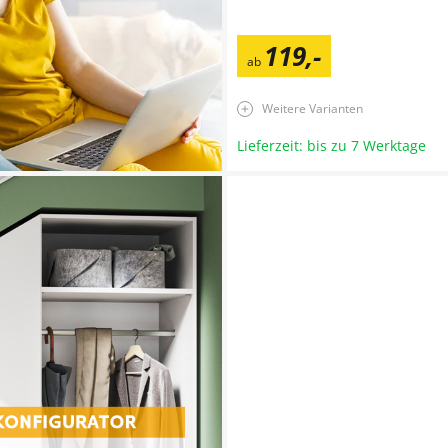
119
,
-
ab
Weitere Varianten
Lieferzeit: bis zu 7 Werktage