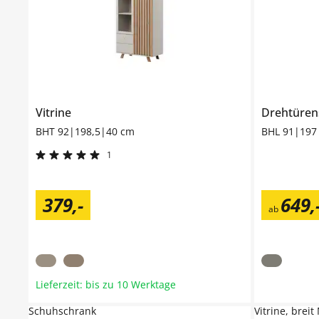
Vitrine
Drehtüre
BHT 92|198,5|40 cm
BHL 91|197
1
379
,
-
649
,
ab
Lieferzeit: bis zu 10 Werktage
Schuhschrank
Vitrine, brei