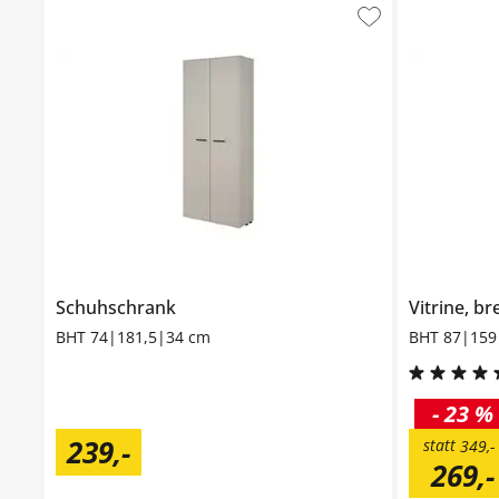
Schuhschrank
Vitrine, br
BHT 74|181,5|34 cm
BHT 87|159
-
23 %
239
,
-
statt
349
,
-
269
,
-