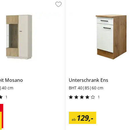
eit
Mosano
Unterschrank
Ens
|40 cm
BHT 40|85|60 cm
1
1
129
,
-
ab