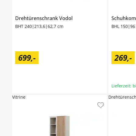
Drehtürenschrank
Vodol
Schuhko
BHT 240|213,6|62,7 cm
BHL 150|96
699
,
-
269
,
-
Lieferzeit: 
Vitrine
Drehtürensch