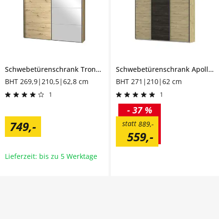
Schwebetürenschrank
Trondheim
Schwebetürenschrank
Apollon
BHT 269,9|210,5|62,8 cm
BHT 271|210|62 cm
1
1
-
37 %
749
,
-
statt
889
,
-
559
,
-
Lieferzeit: bis zu 5 Werktage