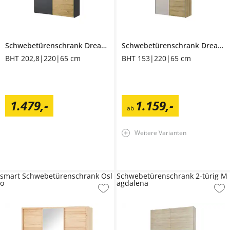
Schwebetürenschrank
Dreamer
Schwebetürenschrank
Dreamer
BHT 202,8|220|65 cm
BHT 153|220|65 cm
1.479
,
-
1.159
,
-
ab
Weitere Varianten
smart Schwebetürenschrank Osl
Schwebetürenschrank 2-türig M
o
agdalena