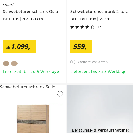
smart
Schwebetürenschrank
Oslo
Schwebetürenschrank 2-türig
D
BHT 195|204|69 cm
BHT 180|198|65 cm
17
1.099
,
-
559
,
-
ab
Weitere Varianten
Lieferzeit: bis zu 5 Werktage
Lieferzeit: bis zu 5 Werktage
Schwebetürenschrank Solid