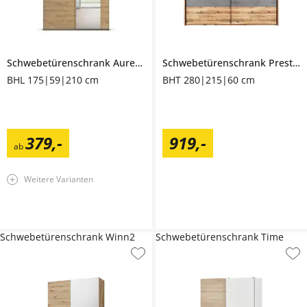
Schwebetürenschrank
Aurelia
Schwebetürenschrank
Preston
BHL 175|59|210 cm
BHT 280|215|60 cm
379
,
-
919
,
-
ab
Weitere Varianten
Schwebetürenschrank Winn2
Schwebetürenschrank Time