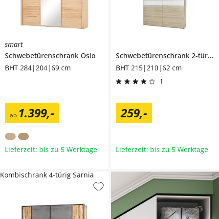
smart
Schwebetürenschrank
Oslo
Schwebetürenschrank 2-türig
BHT 284|204|69 cm
BHT 215|210|62 cm
1
1.399
,
-
259
,
-
ab
Lieferzeit: bis zu 5 Werktage
Lieferzeit: bis zu 5 Werktage
Kombischrank 4-türig Sarnia