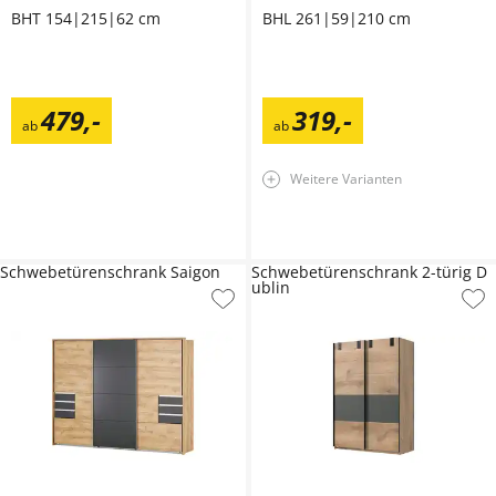
BHT 154|215|62 cm
BHL 261|59|210 cm
479
,
-
319
,
-
ab
ab
Weitere Varianten
Schwebetürenschrank Saigon
Schwebetürenschrank 2-türig D
ublin