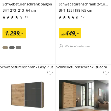
Schwebetürenschrank
Saigon
Schwebetürenschrank 2-türig
D
BHT 273|213|64 cm
BHT 135|198|65 cm
13
17
1.299
,
-
449
,
-
ab
Weitere Varianten
Schwebetürenschrank Easy Plus
Schwebetürenschrank Quadra