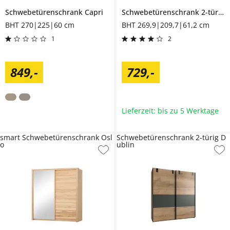
Schwebetürenschrank
Capri
Schwebetürenschrank 2-türig
B
BHT 270|225|60 cm
BHT 269,9|209,7|61,2 cm
1
2
849
,
-
729
,
-
Lieferzeit: bis zu 5 Werktage
smart Schwebetürenschrank Osl
Schwebetürenschrank 2-türig D
o
ublin