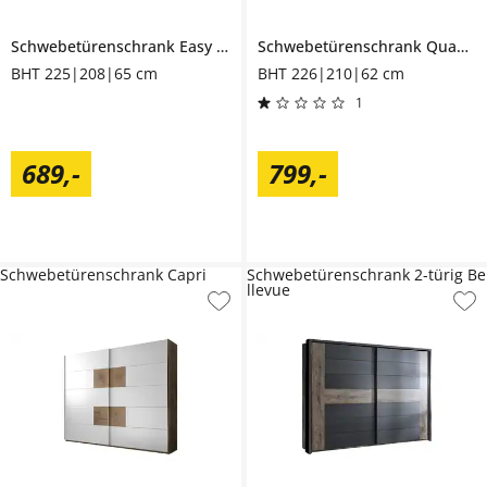
Schwebetürenschrank
Easy Plus
Schwebetürenschrank
Quadra
BHT 225|208|65 cm
BHT 226|210|62 cm
1
689
,
-
799
,
-
Schwebetürenschrank Capri
Schwebetürenschrank 2-türig Be
llevue