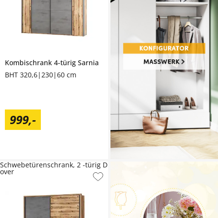
Kombischrank 4-türig
Sarnia
BHT 320,6|230|60 cm
999
,
-
Schwebetürenschrank, 2 -türig D
over