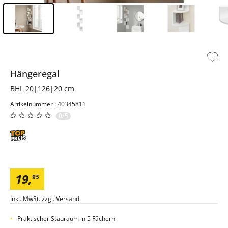
Inhalt der Seitenleiste überspringen - Zum Seitenende
Hängeregal
BHL 20|126|20 cm
Artikelnummer : 40345811
0/5
19
,
95
Inkl. MwSt. zzgl.
Versand
Praktischer Stauraum in 5 Fächern