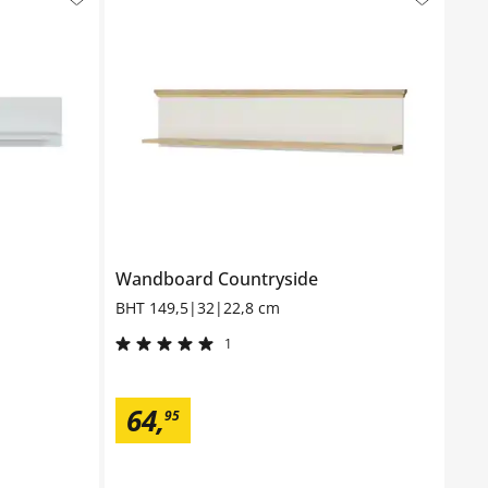
Wandboard
Countryside
BHT 149,5|32|22,8 cm
1
64
,
95