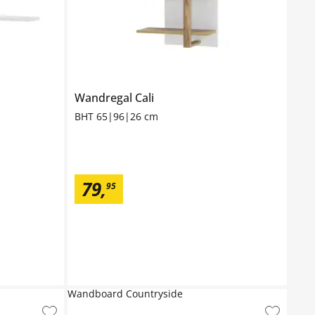
Wandregal
Cali
BHT 65|96|26 cm
79
,
95
Wandboard Countryside