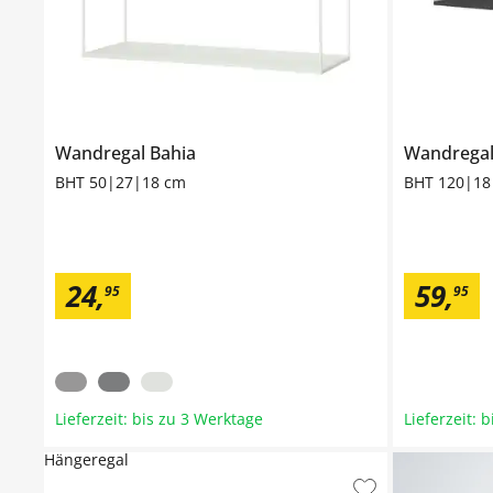
Wandregal
Bahia
Wandrega
BHT 50|27|18 cm
BHT 120|18
24
,
59
,
95
95
Lieferzeit: bis zu 3 Werktage
Lieferzeit: 
Hängeregal