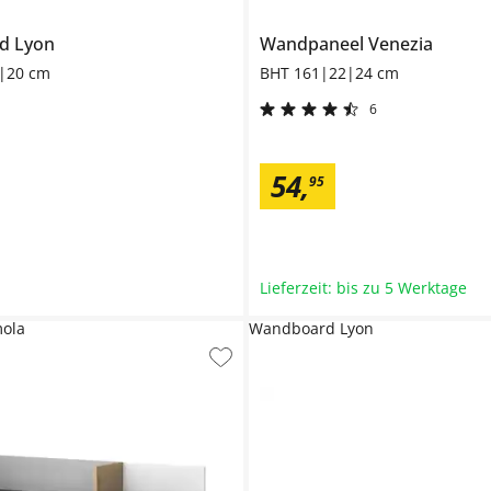
rd
Lyon
Wandpaneel
Venezia
|20 cm
BHT 161|22|24 cm
6
54
,
95
Lieferzeit: bis zu 5 Werktage
mola
Wandboard Lyon