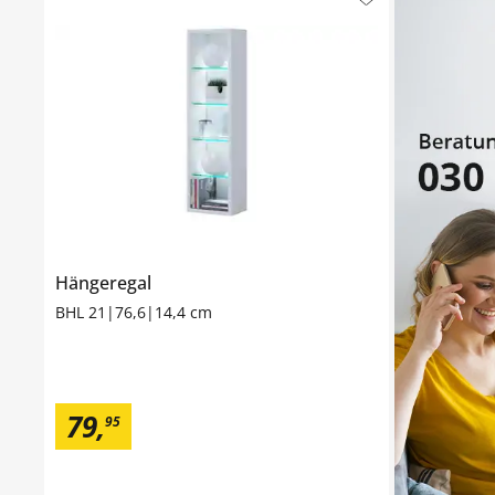
Hängeregal
BHL 21|76,6|14,4 cm
79
,
95