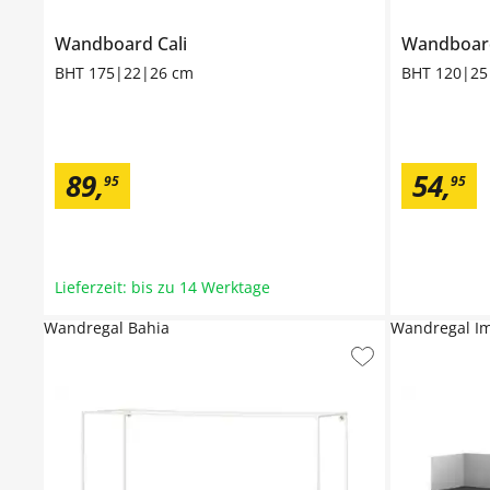
Wandboard
Cali
Wandboa
BHT 175|22|26 cm
BHT 120|25
89
,
54
,
95
95
Lieferzeit: bis zu 14 Werktage
Wandregal Bahia
Wandregal I