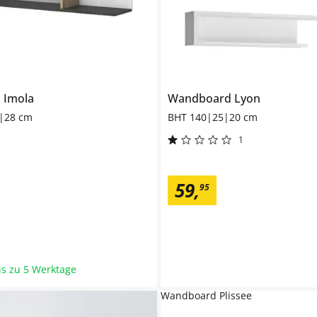
l
Imola
Wandboard
Lyon
|28 cm
BHT 140|25|20 cm
1
59
,
95
bis zu 5 Werktage
Wandboard Plissee