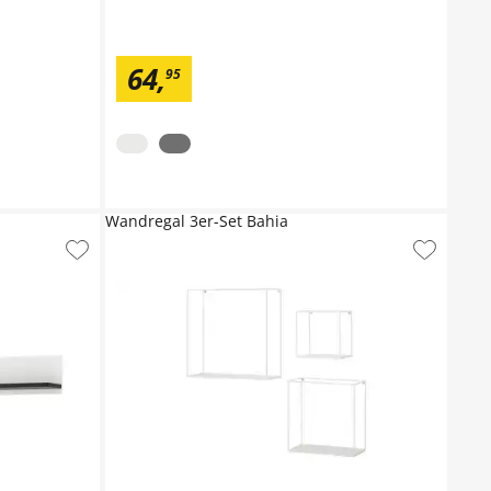
64
,
95
Wandregal 3er-Set Bahia