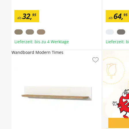
32
,
64
,
95
95
ab
ab
Lieferzeit: bis zu 4 Werktage
Lieferzeit: 
Wandboard Modern Times