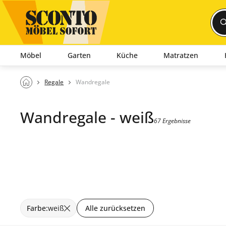
Möbel
Garten
Küche
Matratzen
Regale
Wandregale
Wandregale - weiß
67 Ergebnisse
Farbe
:
weiß
Alle zurücksetzen