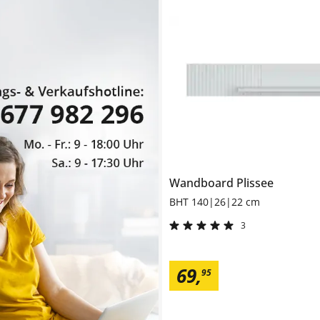
Wandboard
Plissee
BHT 140|26|22 cm
3
69
,
95