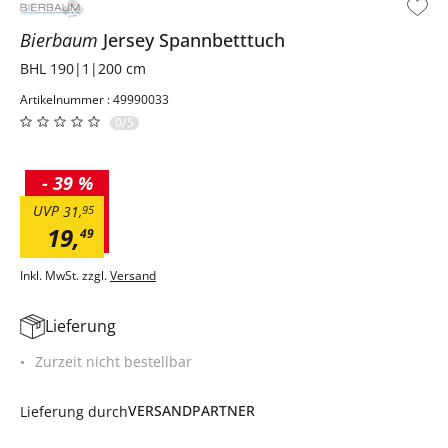
Bierbaum
Jersey Spannbetttuch
BHL 190|1|200 cm
Artikelnummer : 49990033
0/5
-
39 %
UVP
31
,
95
19
,
49
Inkl. MwSt. zzgl.
Versand
Lieferung
Zurzeit nicht bestellbar
VERSANDPARTNER
Lieferung durch