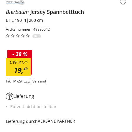
Bierbaum
Jersey Spannbetttuch
BHL 190|1|200 cm
Artikelnummer : 49990042
0/5
-
38 %
UVP
31
,
25
19
,
49
Inkl. MwSt. zzgl.
Versand
Lieferung
Zurzeit nicht bestellbar
VERSANDPARTNER
Lieferung durch