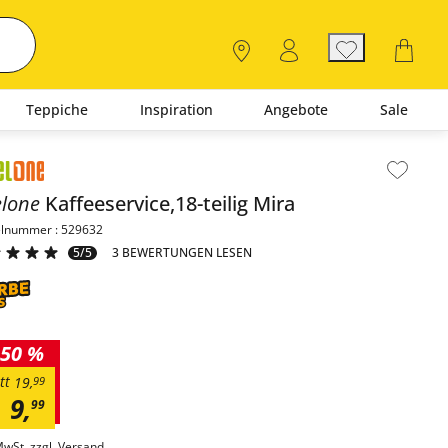
Teppiche
Inspiration
Angebote
Sale
lt der Seitenleiste überspringen - Zum Seitenende
elone
Kaffeeservice,18-teilig
Mira
elnummer : 529632
5/5
3 BEWERTUNGEN LESEN
50 %
tt
19
,
99
9
,
99
MwSt. zzgl.
Versand