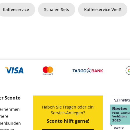
Kaffeeservice
Schalen-Sets
Kaffeeservice Weiß
er Sconto
Haben Sie Fragen oder ein
ernehmen
Service-Anliegen?
riere
Sconto hilft gerne!
menkunden