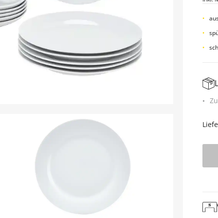
aus
sp
sch
Zu
Lief