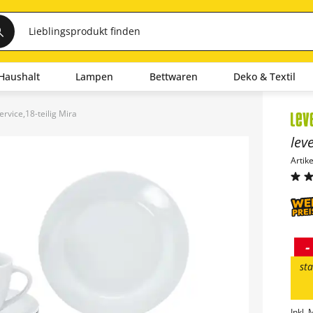
Haushalt
Lampen
Bettwaren
Deko & Textil
ervice,18-teilig Mira
Inha
lev
Artik
-
sta
Inkl. 