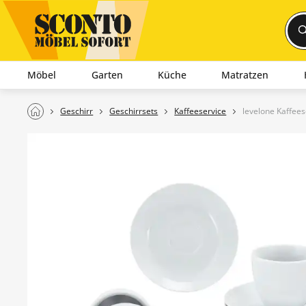
Möbel
Garten
Küche
Matratzen
Geschirr
Geschirrsets
Kaffeeservice
levelone Kaffees