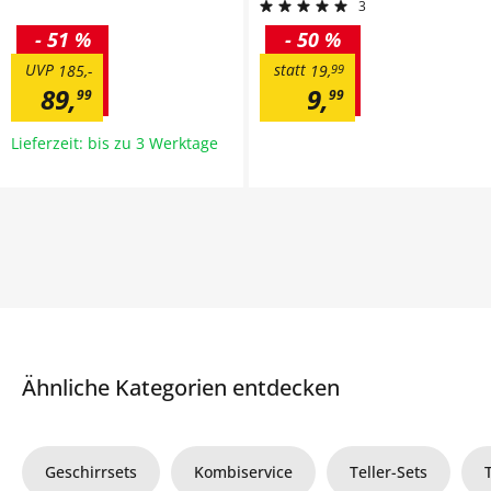
3
-
51 %
-
50 %
UVP
statt
185
,
-
19
,
99
89
,
9
,
99
99
Lieferzeit: bis zu 3 Werktage
Ähnliche Kategorien entdecken
Geschirrsets
Kombiservice
Teller-Sets