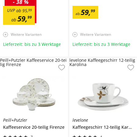
-
38 %
59
,
UVP
ab
95
,
99
99
ab
59
,
99
ab
Weitere Varianten
Weitere Varianten
Lieferzeit: bis zu 3 Werktage
Lieferzeit: bis zu 3 Werktage
Peill+Putzler Kaffeeservice 20-tei
levelone Kaffeegeschirr 12-teilig
lig Firenze
Karolina
Peill+Putzler
levelone
Kaffeeservice 20-teilig
Firenze
Kaffeegeschirr 12-teilig
Karolina