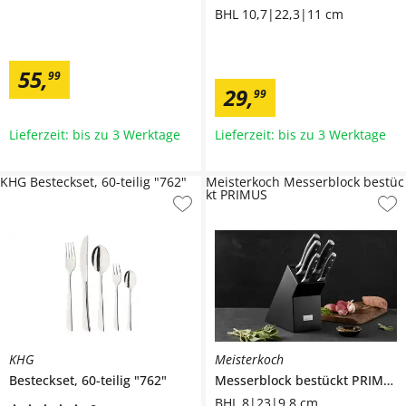
BHL 10,7|22,3|11 cm
55
,
99
29
,
99
Lieferzeit: bis zu 3 Werktage
Lieferzeit: bis zu 3 Werktage
KHG Besteckset, 60-teilig "762"
Meisterkoch Messerblock bestüc
kt PRIMUS
KHG
Meisterkoch
Besteckset, 60-teilig
"762"
Messerblock bestückt
PRIMUS
BHL 8|23|9,8 cm