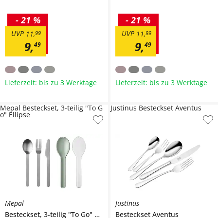
-
21 %
-
21 %
UVP
UVP
11
,
99
11
,
99
9
,
9
,
49
49
Lieferzeit: bis zu 3 Werktage
Lieferzeit: bis zu 3 Werktage
Mepal Besteckset, 3-teilig "To G
Justinus Besteckset Aventus
o" Ellipse
Mepal
Justinus
Besteckset, 3-teilig "To Go"
Ellipse
Besteckset
Aventus