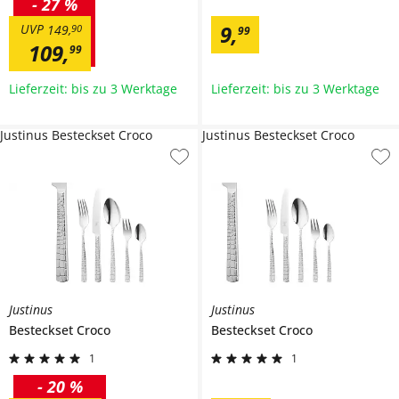
-
27 %
9
,
UVP
149
,
90
99
109
,
99
Lieferzeit: bis zu 3 Werktage
Lieferzeit: bis zu 3 Werktage
Justinus Besteckset Croco
Justinus Besteckset Croco
Justinus
Justinus
Besteckset
Croco
Besteckset
Croco
1
1
-
20 %