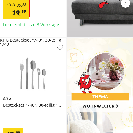
statt
39
,
95
19
,
99
Lieferzeit: bis zu 3 Werktage
KHG Besteckset "740", 30-teilig
"740"
KHG
Besteckset "740", 30-teilig
"740"
99