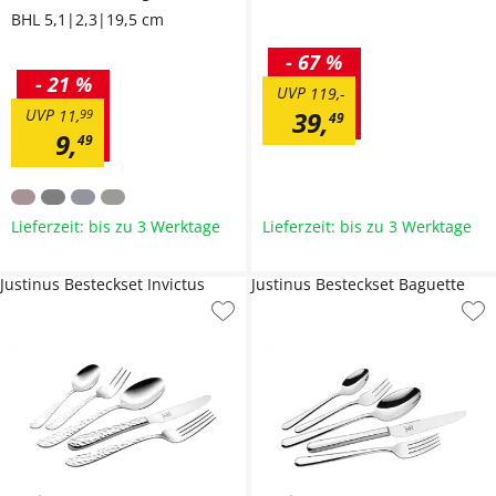
BHL 5,1|2,3|19,5 cm
-
67 %
-
21 %
UVP
119
,
-
UVP
39
,
11
,
99
49
9
,
49
Lieferzeit: bis zu 3 Werktage
Lieferzeit: bis zu 3 Werktage
Justinus Besteckset Invictus
Justinus Besteckset Baguette