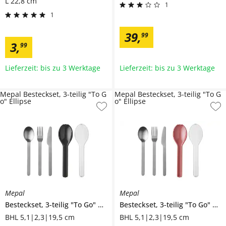
L 22,8 cm
1
1
39
,
99
3
,
99
Lieferzeit: bis zu 3 Werktage
Lieferzeit: bis zu 3 Werktage
Mepal Besteckset, 3-teilig "To G
Mepal Besteckset, 3-teilig "To G
o" Ellipse
o" Ellipse
Mepal
Mepal
Besteckset, 3-teilig "To Go"
Ellipse
Besteckset, 3-teilig "To Go"
Elli
BHL 5,1|2,3|19,5 cm
BHL 5,1|2,3|19,5 cm