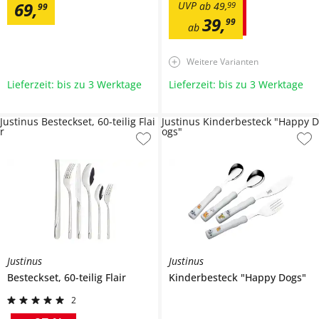
69
,
UVP
ab
49
,
99
99
39
,
99
ab
Weitere Varianten
Lieferzeit: bis zu 3 Werktage
Lieferzeit: bis zu 3 Werktage
Justinus Besteckset, 60-teilig Flai
Justinus Kinderbesteck "Happy D
r
ogs"
Justinus
Justinus
Besteckset, 60-teilig
Flair
Kinderbesteck "Happy Dogs"
2