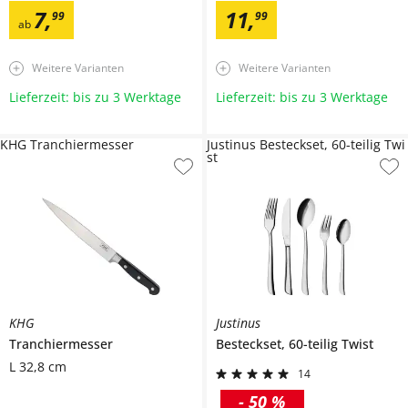
7
,
11
,
99
99
ab
Weitere Varianten
Weitere Varianten
Lieferzeit: bis zu 3 Werktage
Lieferzeit: bis zu 3 Werktage
KHG Tranchiermesser
Justinus Besteckset, 60-teilig Twi
st
KHG
Justinus
Tranchiermesser
Besteckset, 60-teilig
Twist
L 32,8 cm
14
-
50 %