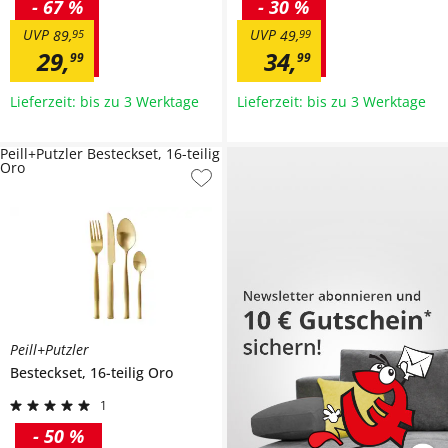
-
67 %
-
30 %
UVP
UVP
89
,
95
49
,
99
29
,
34
,
99
99
Lieferzeit: bis zu 3 Werktage
Lieferzeit: bis zu 3 Werktage
Peill+Putzler Besteckset, 16-teilig
Oro
Peill+Putzler
Besteckset, 16-teilig
Oro
1
-
50 %