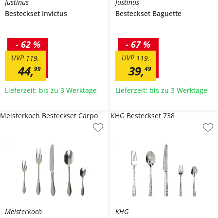
Justinus
Justinus
Besteckset
Invictus
Besteckset
Baguette
-
62 %
-
67 %
UVP
UVP
119
,
-
119
,
-
44
,
39
,
99
49
Lieferzeit: bis zu 3 Werktage
Lieferzeit: bis zu 3 Werktage
Meisterkoch Besteckset Carpo
KHG Besteckset 738
Meisterkoch
KHG