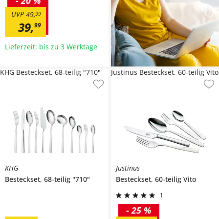
-
20 %
UVP
49
,
99
39
,
99
Lieferzeit: bis zu 3 Werktage
KHG Besteckset, 68-teilig "710"
Justinus Besteckset, 60-teilig Vito
KHG
Justinus
Besteckset, 68-teilig
"710"
Besteckset, 60-teilig
Vito
1
-
25 %