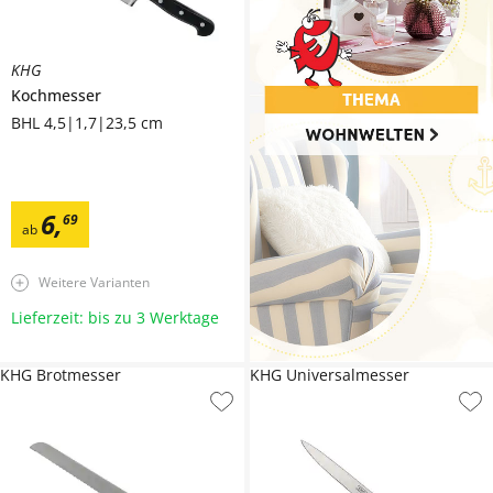
KHG
Kochmesser
BHL 4,5|1,7|23,5 cm
6
,
69
ab
Weitere Varianten
Lieferzeit: bis zu 3 Werktage
KHG Brotmesser
KHG Universalmesser