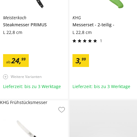
Meisterkoch
KHG
Steakmesser
PRIMUS
Messerset
2-teilig
L 22,8 cm
L 22,8 cm
1
24
,
3
,
99
99
ab
Weitere Varianten
Lieferzeit: bis zu 3 Werktage
Lieferzeit: bis zu 3 Werktage
KHG Frühstücksmesser