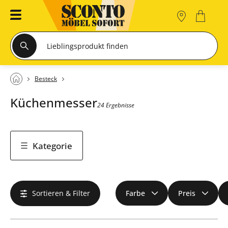
Besteck
Küchenmesser
24 Ergebnisse
Kategorie
Sortieren & Filter
Farbe
Preis