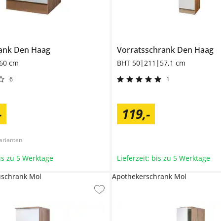
rank
Den Haag
Vorratsschrank
Den Haag
60 cm
BHT 50|211|57,1 cm
6
1
-
119
,
-
arianten
bis zu 5 Werktage
Lieferzeit: bis zu 5 Werktage
schrank Mol
Apothekerschrank Mol