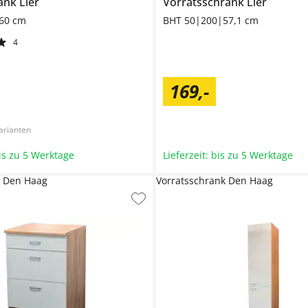
rank
Lier
Vorratsschrank
Lier
60 cm
BHT 50|200|57,1 cm
4
169
,
-
arianten
bis zu 5 Werktage
Lieferzeit: bis zu 5 Werktage
k Den Haag
Vorratsschrank Den Haag