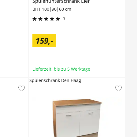
Spülenunterschrank
Lier
BHT 100|90|60 cm
3
159
,
-
Lieferzeit: bis zu 5 Werktage
Spülenschrank Den Haag