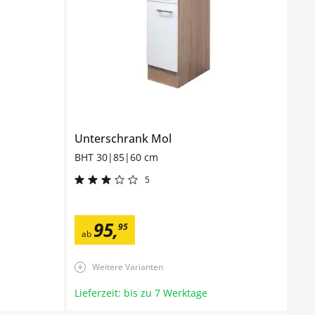
Unterschrank
Mol
BHT 30|85|60 cm
5
95
,
95
ab
Weitere Varianten
Lieferzeit: bis zu 7 Werktage