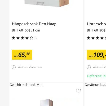
Hängeschrank
Den Haag
Untersch
BHT 60|50|31 cm
BHT 60|90|
5
65
,
109
,
95
ab
ab
Weitere Varianten
Weitere V
Lieferzeit: 
Geschirrschrank Mol
Geräteumbau