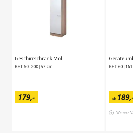
Geschirrschrank
Mol
Geräteum
BHT 50|200|57 cm
BHT 60|161
179
,
-
189
,
ab
Weitere V