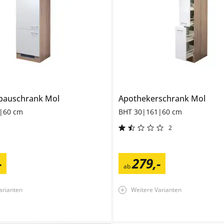
bauschrank
Mol
Apothekerschrank
Mol
|60 cm
BHT 30|161|60 cm
2
-
279
,
-
ab
arianten
Weitere Varianten