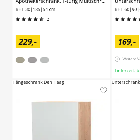
Apothekerschrank, 1-türig
Multischrank-System
Untersch
BHT 30|185|54 cm
BHT 60|90|
2
229
,
-
169
,
-
Weitere V
Lieferzeit: 
Hängeschrank Den Haag
Unterschran