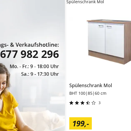
Spülenschrank Mol
Spülenschrank
Mol
BHT 100|85|60 cm
3
199
,
-