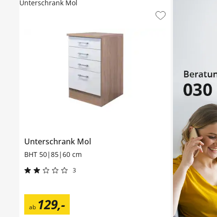
Unterschrank Mol
Unterschrank
Mol
BHT 50|85|60 cm
3
129
,
-
ab