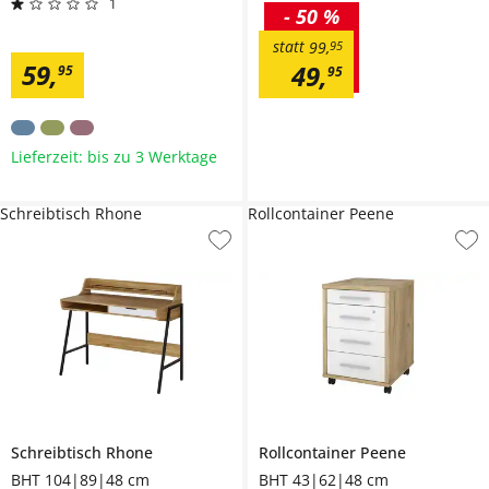
1
-
50 %
statt
99
,
95
59
,
49
,
95
95
Lieferzeit: bis zu 3 Werktage
Schreibtisch Rhone
Rollcontainer Peene
Schreibtisch
Rhone
Rollcontainer
Peene
BHT 104|89|48 cm
BHT 43|62|48 cm