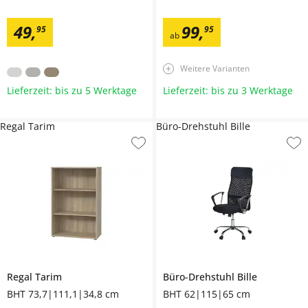
49
,
99
,
95
95
ab
Weitere Varianten
Lieferzeit: bis zu 5 Werktage
Lieferzeit: bis zu 3 Werktage
Regal Tarim
Büro-Drehstuhl Bille
Regal
Tarim
Büro-Drehstuhl
Bille
BHT 73,7|111,1|34,8 cm
BHT 62|115|65 cm