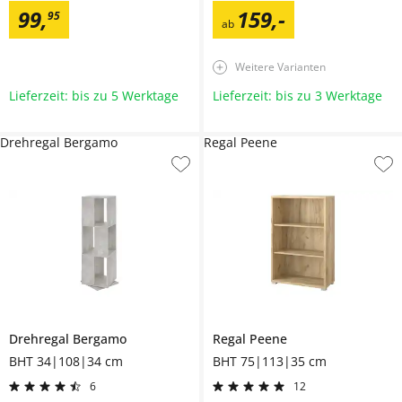
99
,
159
,
-
95
ab
Weitere Varianten
Lieferzeit: bis zu 5 Werktage
Lieferzeit: bis zu 3 Werktage
Drehregal Bergamo
Regal Peene
Drehregal
Bergamo
Regal
Peene
BHT 34|108|34 cm
BHT 75|113|35 cm
6
12