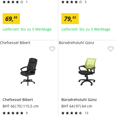
1
5
69
,
79
,
95
95
Lieferzeit: bis zu 5 Werktage
Lieferzeit: bis zu 3 Werktage
Chefsessel Bibert
Bürodrehstuhl Günz
Chefsessel
Bibert
Bürodrehstuhl
Günz
BHT 66|70|115,5 cm
BHT 64|97|64 cm
9
13