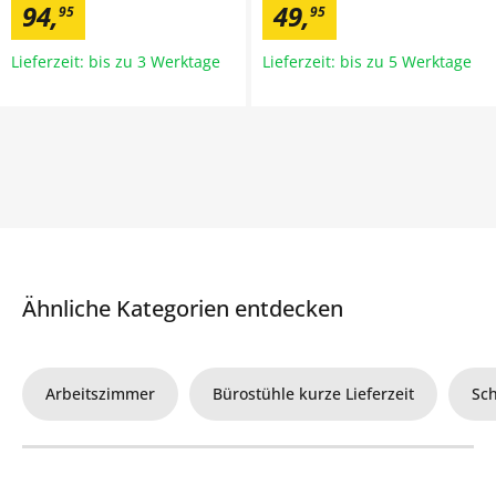
94
,
49
,
95
95
Lieferzeit: bis zu 3 Werktage
Lieferzeit: bis zu 5 Werktage
Ähnliche Kategorien entdecken
Arbeitszimmer
Bürostühle kurze Lieferzeit
Sch