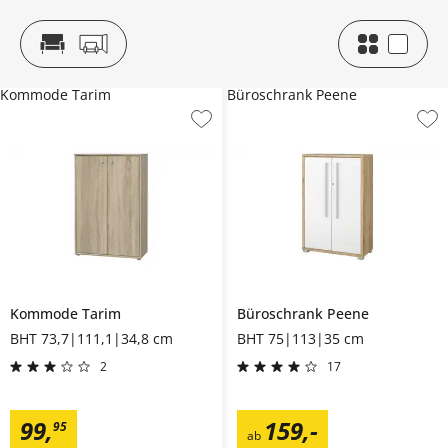
Kommode Tarim
Büroschrank Peene
Kommode
Tarim
Büroschrank
Peene
BHT 73,7|111,1|34,8 cm
BHT 75|113|35 cm
2
17
99
,
159
,
-
95
ab