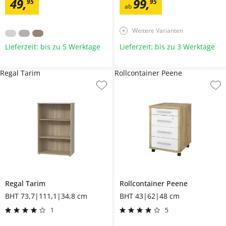
49
,
99
,
95
95
ab
Weitere Varianten
Lieferzeit: bis zu 5 Werktage
Lieferzeit: bis zu 3 Werktage
Regal Tarim
Rollcontainer Peene
Regal
Tarim
Rollcontainer
Peene
BHT 73,7|111,1|34,8 cm
BHT 43|62|48 cm
1
5