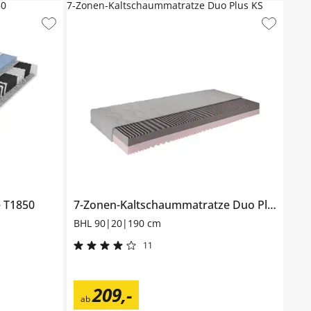
50
7-Zonen-Kaltschaummatratze Duo Plus KS
e
T1850
7-Zonen-Kaltschaummatratze
Duo Plus KS
BHL 90|20|190 cm
11
209
,
-
ab