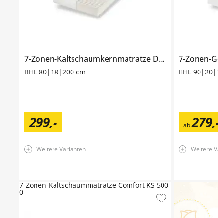
7-Zonen-Kaltschaumkernmatratze
Dreamer Puro 2
BHL 80|18|200 cm
BHL 90|20|
299
,
-
279
,
ab
Weitere Varianten
Weitere V
7-Zonen-Kaltschaummatratze Comfort KS 500
0