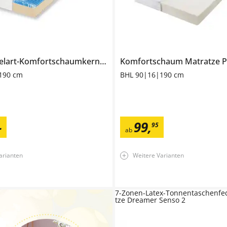
7-Zonen-Gelart-Komfortschaumkernmatratze
Komfortschaum Matratze
Dreamer Puro 3
P
190 cm
BHL 90|16|190 cm
-
99
,
95
ab
arianten
Weitere Varianten
7-Zonen-Latex-Tonnentaschenfe
tze Dreamer Senso 2