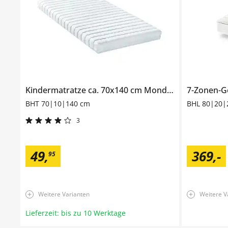
Kindermatratze ca. 70x140 cm
Mondlicht
BHT 70|10|140 cm
BHL 80|20|
3
49
,
369
,
-
95
Weitere Varianten
Weitere V
Lieferzeit: bis zu 10 Werktage