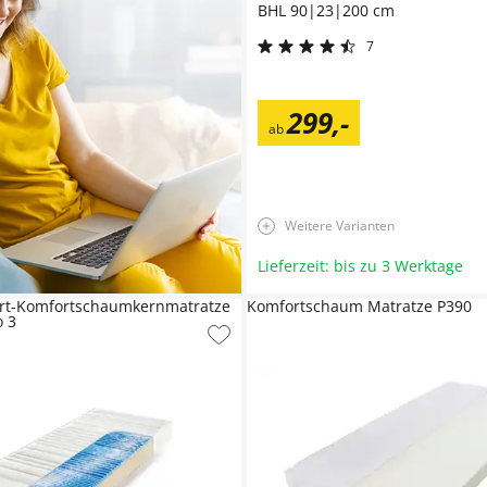
BHL 90|23|200 cm
7
299
,
-
ab
Weitere Varianten
Lieferzeit: bis zu 3 Werktage
art-Komfortschaumkernmatratze
Komfortschaum Matratze P390
o 3