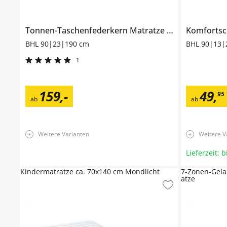
Tonnen-Taschenfederkern Matratze
T1840
Komforts
BHL 90|23|190 cm
BHL 90|13|
1
159
,
-
49
,
95
ab
ab
Weitere Varianten
Weitere V
Lieferzeit: 
Kindermatratze ca. 70x140 cm Mondlicht
7-Zonen-Gela
atze