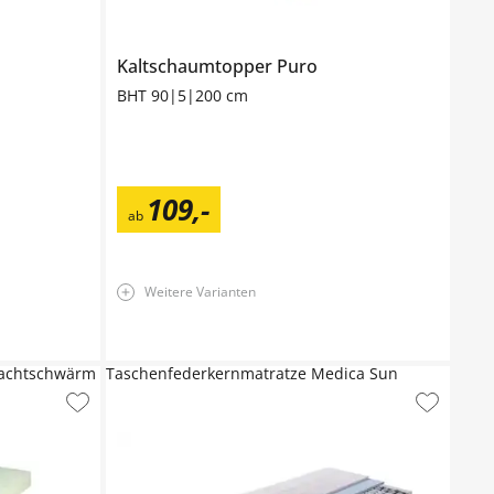
Kaltschaumtopper
Puro
BHT 90|5|200 cm
109
,
-
ab
Weitere Varianten
Nachtschwärm
Taschenfederkernmatratze Medica Sun