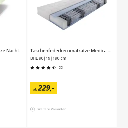
tze
Nachtschwärmer
Taschenfederkernmatratze
Medica Sun
BHL 90|19|190 cm
22
229
,
-
ab
Weitere Varianten