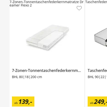
7-Zonen-Tonnentaschenfederkernmatratze Dr
Taschenfeder
eamer Flexo 2
7-Zonen-Tonnentaschenfederkernmatratze
Taschenfe
Dreamer
BHL 80|18|200 cm
BHL 90|22|
139
,
-
249
,
ab
ab