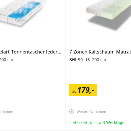
7-Zonen-Gelart-Tonnentaschenfederkernmatratze
7-Zonen Kaltschaum-Matra
200 cm
BHL 90|16|200 cm
179
,
-
ab
arianten
Weitere Varianten
Lieferzeit: bis zu 3 Werktage