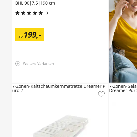
BHL 90|7,5|190 cm
3
199
,
-
ab
Weitere Varianten
7-Zonen-Kaltschaumkernmatratze Dreamer P
7-Zonen-Gel
uro 2
Dreamer Pur