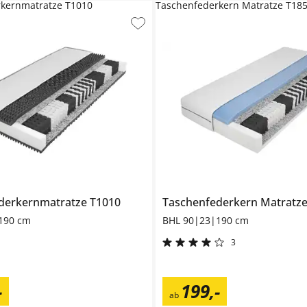
kernmatratze T1010
Taschenfederkern Matratze T18
derkernmatratze
 Flexo 2
T1010
Taschenfederkern Matratz
190 cm
BHL 90|23|190 cm
3
-
199
,
-
ab