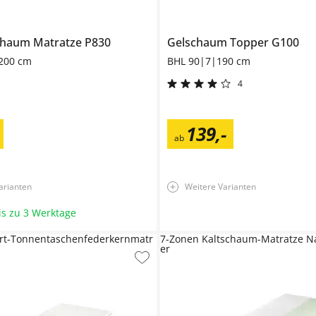
chaum Matratze
P830
Gelschaum Topper
G100
200 cm
BHL 90|7|190 cm
4
139
,
-
ab
arianten
Weitere Varianten
bis zu 3 Werktage
rt-Tonnentaschenfederkernmatr
7-Zonen Kaltschaum-Matratze 
er