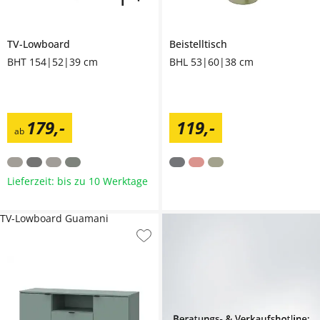
TV-Lowboard
Beistelltisch
BHT 154|52|39 cm
BHL 53|60|38 cm
179
,
-
119
,
-
ab
Lieferzeit: bis zu 10 Werktage
TV-Lowboard Guamani