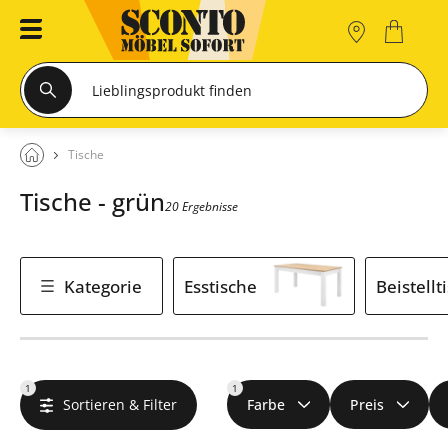
Tische
Tische - grün
20 Ergebnisse
Kategorie
Esstische
Beistellt
1
1
Sortieren & Filter
Farbe
Preis