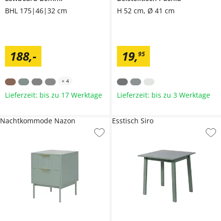
BHL 175|46|32 cm
H 52 cm, Ø 41 cm
188
,
-
19
,
95
+
4
Lieferzeit: bis zu 17 Werktage
Lieferzeit: bis zu 3 Werktage
Nachtkommode Nazon
Esstisch Siro