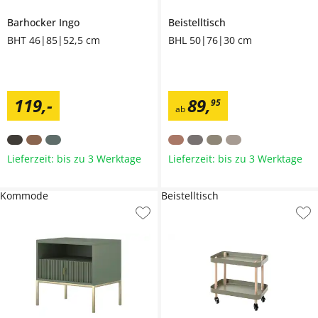
Barhocker
Ingo
Beistelltisch
BHT 46|85|52,5 cm
BHL 50|76|30 cm
119
,
-
89
,
95
ab
Lieferzeit: bis zu 3 Werktage
Lieferzeit: bis zu 3 Werktage
Kommode
Beistelltisch