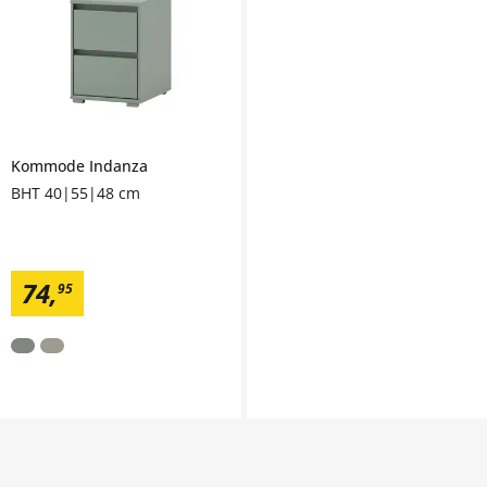
Kommode
Indanza
BHT 40|55|48 cm
74
,
95