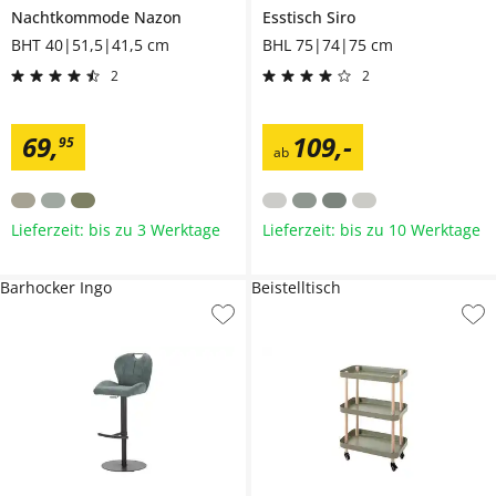
Nachtkommode
Nazon
Esstisch
Siro
BHT 40|51,5|41,5 cm
BHL 75|74|75 cm
2
2
69
,
109
,
-
95
ab
Lieferzeit: bis zu 3 Werktage
Lieferzeit: bis zu 10 Werktage
Barhocker Ingo
Beistelltisch