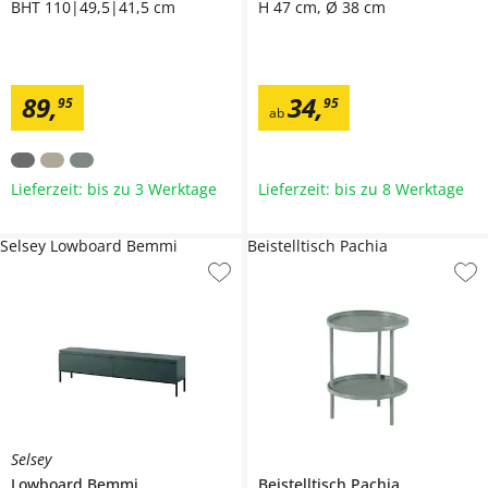
BHT 110|49,5|41,5 cm
H 47 cm, Ø 38 cm
89
,
34
,
95
95
ab
Lieferzeit: bis zu 3 Werktage
Lieferzeit: bis zu 8 Werktage
Selsey Lowboard Bemmi
Beistelltisch Pachia
Selsey
Lowboard
Bemmi
Beistelltisch
Pachia