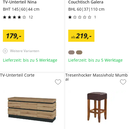
TV-Unterteil
Nina
Couchtisch
Galera
BHT 145|60|44 cm
BHL 60|37|110 cm
12
1
179
,
-
219
,
-
ab
Weitere Varianten
Lieferzeit: bis zu 5 Werktage
Lieferzeit: bis zu 5 Werktage
TV-Unterteil Corte
Tresenhocker Massivholz Mumb
ai