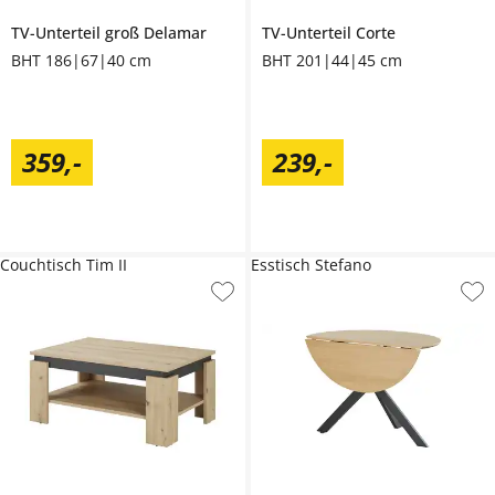
TV-Unterteil groß
Delamar
TV-Unterteil
Corte
BHT 186|67|40 cm
BHT 201|44|45 cm
359
,
-
239
,
-
Couchtisch Tim II
Esstisch Stefano