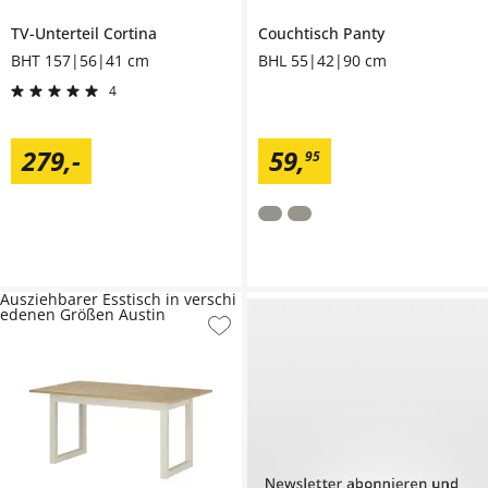
TV-Unterteil
Cortina
Couchtisch
Panty
BHT 157|56|41 cm
BHL 55|42|90 cm
4
279
,
-
59
,
95
Ausziehbarer Esstisch in verschi
edenen Größen Austin