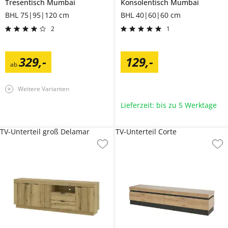
Tresentisch
Mumbai
Konsolentisch
Mumbai
BHL 75|95|120 cm
BHL 40|60|60 cm
2
1
329
,
-
129
,
-
ab
Weitere Varianten
Lieferzeit: bis zu 5 Werktage
TV-Unterteil groß Delamar
TV-Unterteil Corte