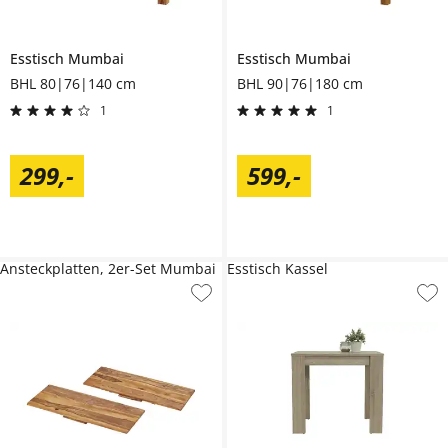
Esstisch
Mumbai
Esstisch
Mumbai
BHL 80|76|140 cm
BHL 90|76|180 cm
1
1
299
,
-
599
,
-
Ansteckplatten, 2er-Set Mumbai
Esstisch Kassel