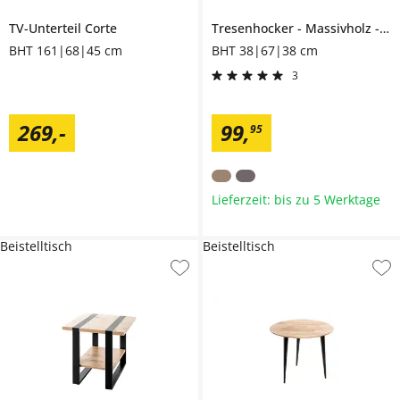
TV-Unterteil
Corte
Tresenhocker
Massivholz
Mu
BHT 161|68|45 cm
BHT 38|67|38 cm
3
269
,
-
99
,
95
Lieferzeit: bis zu 5 Werktage
Beistelltisch
Beistelltisch