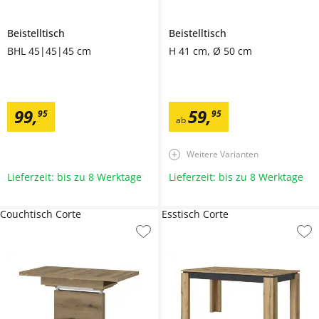
Beistelltisch
Beistelltisch
BHL 45|45|45 cm
H 41 cm, Ø 50 cm
99
,
59
,
95
95
ab
Weitere Varianten
Lieferzeit: bis zu 8 Werktage
Lieferzeit: bis zu 8 Werktage
Couchtisch Corte
Esstisch Corte