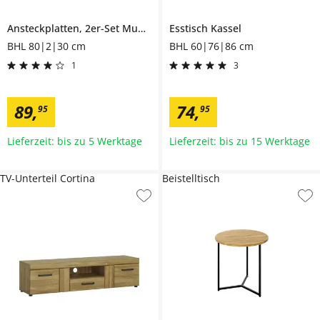
Ansteckplatten, 2er-Set
Mumbai
Esstisch
Kassel
BHL 80|2|30 cm
BHL 60|76|86 cm
1
3
89
,
74
,
95
95
Lieferzeit: bis zu 5 Werktage
Lieferzeit: bis zu 15 Werktage
TV-Unterteil Cortina
Beistelltisch