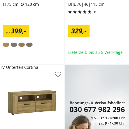
H 75 cm, Ø 120 cm
BHL 70|46|115 cm
6
399
,
-
329
,
-
ab
Lieferzeit: bis zu 5 Werktage
TV-Unterteil Cortina