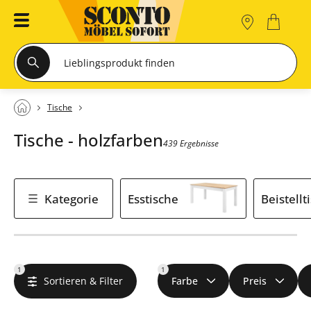
Tische
Tische - holzfarben
439 Ergebnisse
Kategorie
Esstische
Beistellt
1
1
Sortieren & Filter
Farbe
Preis