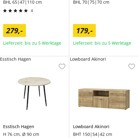
BHL 65|47|110 cm
BHL 70|75|70 cm
4
279
,
-
179
,
-
Lieferzeit: bis zu 5 Werktage
Lieferzeit: bis zu 5 Werktage
Esstisch Hagen
Lowboard Akinori
Esstisch
Hagen
Lowboard
Akinori
H 76 cm, Ø 90 cm
BHT 150|54|42 cm