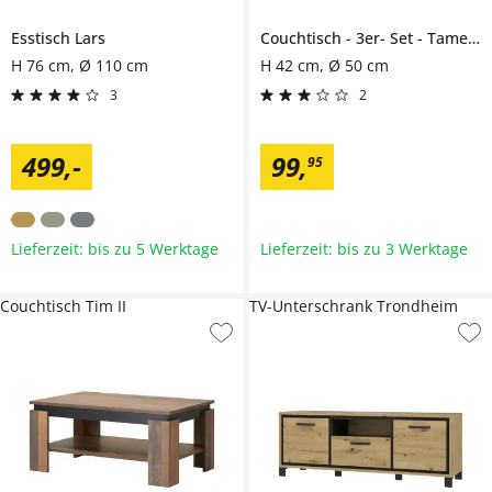
Esstisch
Lars
Couchtisch
3er- Set
Tamego
H 76 cm, Ø 110 cm
H 42 cm, Ø 50 cm
3
2
499
,
-
99
,
95
Lieferzeit: bis zu 5 Werktage
Lieferzeit: bis zu 3 Werktage
Couchtisch Tim II
TV-Unterschrank Trondheim