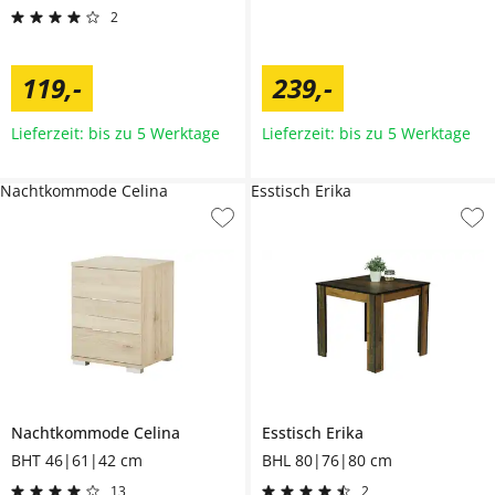
2
119
,
-
239
,
-
Lieferzeit: bis zu 5 Werktage
Lieferzeit: bis zu 5 Werktage
Nachtkommode Celina
Esstisch Erika
Nachtkommode
Celina
Esstisch
Erika
BHT 46|61|42 cm
BHL 80|76|80 cm
13
2