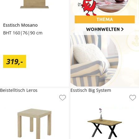
Esstisch
Mosano
BHT 160|76|90 cm
319
,
-
Beistelltisch Leros
Esstisch Big System