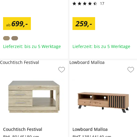
17
699
,
-
259
,
-
ab
Lieferzeit: bis zu 5 Werktage
Lieferzeit: bis zu 5 Werktage
Couchtisch Festival
Lowboard Malloa
Couchtisch
Festival
Lowboard
Malloa
BHL 80|45|80 cm
BHT 138|44|40 cm