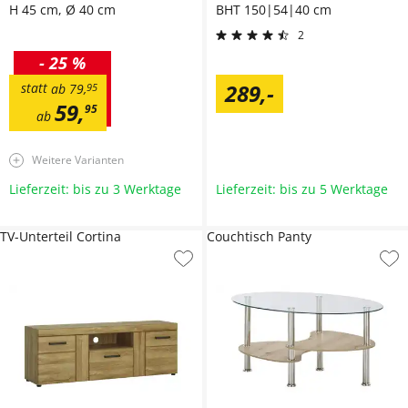
H 45 cm, Ø 40 cm
BHT 150|54|40 cm
2
-
25 %
289
,
-
statt
ab
79
,
95
59
,
95
ab
Weitere Varianten
Lieferzeit: bis zu 3 Werktage
Lieferzeit: bis zu 5 Werktage
TV-Unterteil Cortina
Couchtisch Panty