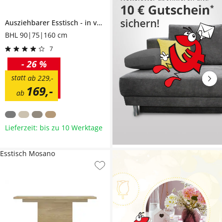
Ausziehbarer Esstisch
in verschiedenen Größen
Austin
BHL 90|75|160 cm
7
-
26 %
statt
ab
229
,
-
169
,
-
ab
Lieferzeit: bis zu 10 Werktage
Esstisch Mosano