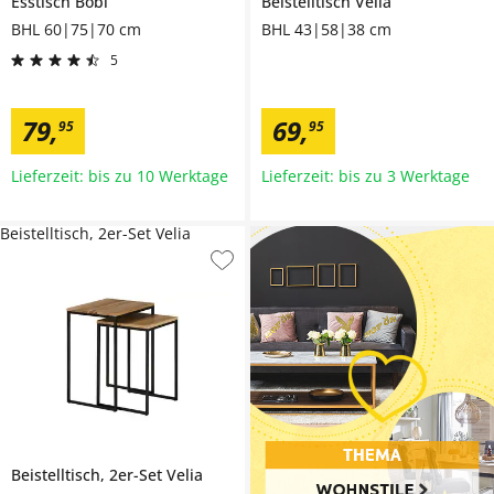
Esstisch
Bobi
Beistelltisch
Velia
BHL 60|75|70 cm
BHL 43|58|38 cm
5
79
,
69
,
95
95
Lieferzeit: bis zu 10 Werktage
Lieferzeit: bis zu 3 Werktage
Beistelltisch, 2er-Set Velia
Beistelltisch, 2er-Set
Velia