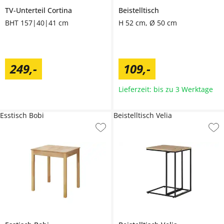
TV-Unterteil
Cortina
Beistelltisch
BHT 157|40|41 cm
H 52 cm, Ø 50 cm
249
,
-
109
,
-
Lieferzeit: bis zu 3 Werktage
Esstisch Bobi
Beistelltisch Velia