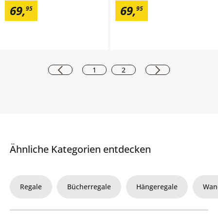
69
,
69
,
95
95
1
2
Ähnliche Kategorien entdecken
Regale
Bücherregale
Hängeregale
Wan