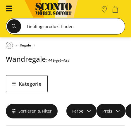
Regale
Wandregale
144 Ergebnisse
Kategorie
Sortieren & Filter
Farbe
Preis