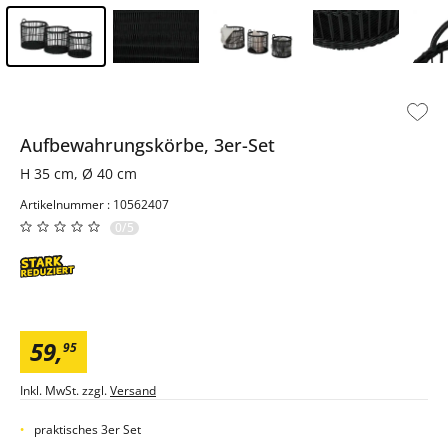
Inhalt der Seitenleiste überspringen - Zum Seitenende
Aufbewahrungskörbe, 3er-Set
H 35 cm, Ø 40 cm
Artikelnummer : 10562407
0/5
59
,
95
Inkl. MwSt. zzgl.
Versand
praktisches 3er Set