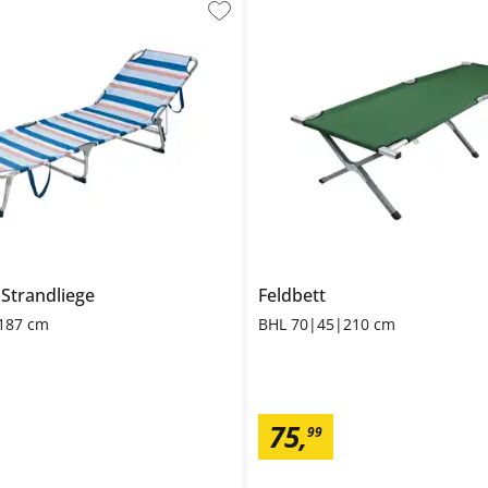
e
Strandliege
Feldbett
187 cm
BHL 70|45|210 cm
75
,
99