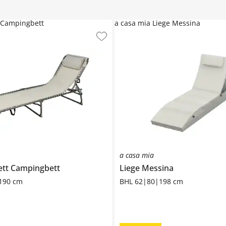
 Campingbett
a casa mia Liege Messina
a casa mia
ett
Campingbett
Liege
Messina
190 cm
BHL 62|80|198 cm