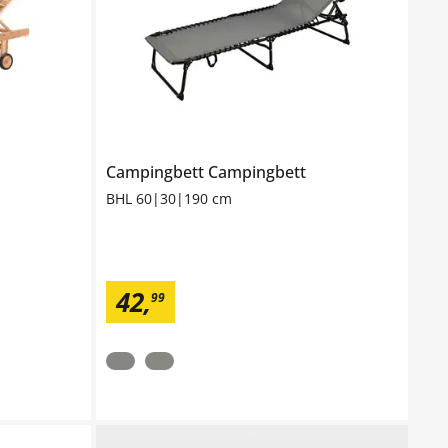
Campingbett
Campingbett
BHL 60|30|190 cm
42
,
99