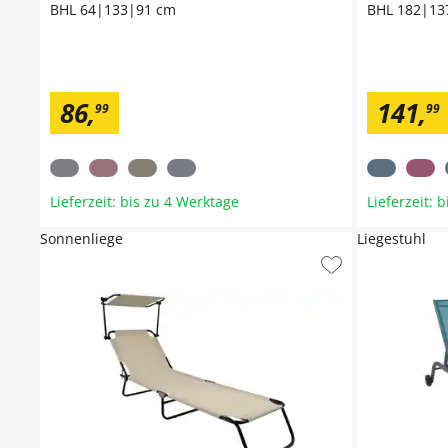
BHL 64|133|91 cm
BHL 182|13
86
,
141
,
99
99
Lieferzeit: bis zu 4 Werktage
Lieferzeit: 
Sonnenliege
Liegestuhl