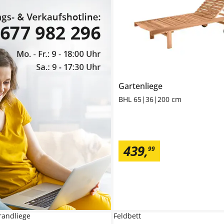
Gartenliege
BHL 65|36|200 cm
439
,
99
randliege
Feldbett