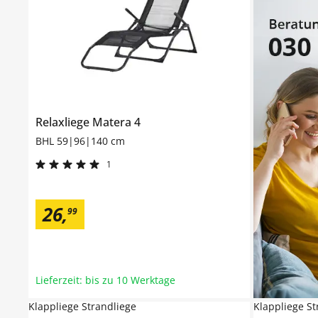
Relaxliege
Matera 4
BHL 59|96|140 cm
1
26
,
99
Lieferzeit: bis zu 10 Werktage
Klappliege Strandliege
Klappliege St