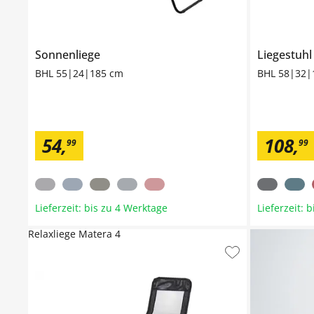
Sonnenliege
Liegestuhl
BHL 55|24|185 cm
BHL 58|32|
54
,
108
,
99
99
Lieferzeit: bis zu 4 Werktage
Lieferzeit: 
Relaxliege Matera 4