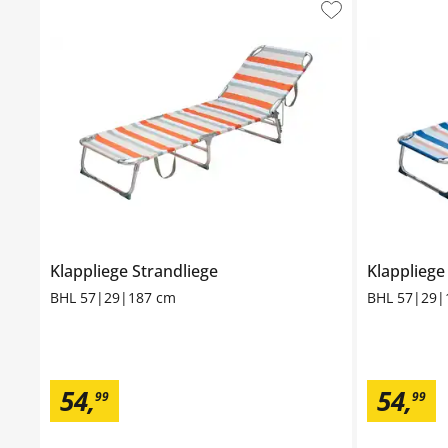
Klappliege
Strandliege
Klapplieg
BHL 57|29|187 cm
BHL 57|29|
54
,
54
,
99
99