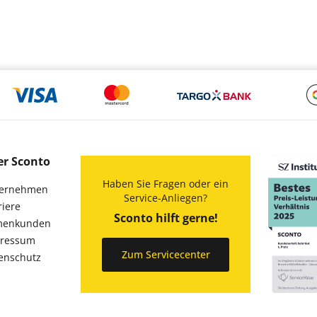
er Sconto
Haben Sie Fragen oder ein
ernehmen
Service-Anliegen?
riere
Sconto hilft gerne!
menkunden
ressum
Zum Servicecenter
enschutz