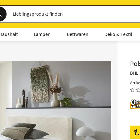
Haushalt
Lampen
Bettwaren
Deko & Textil
Inha
Pol
BHL 
Artik
1