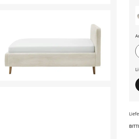
A
L
Lief
BITT