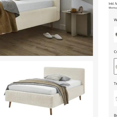
Inkl. 
Monta
W
C
T
B