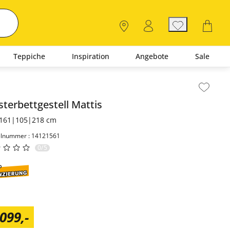
Teppiche
Inspiration
Angebote
Sale
lt der Seitenleiste überspringen - Zum Seitenende
sterbettgestell
Mattis
161|105|218 cm
elnummer : 14121561
0/5
.099
,
-