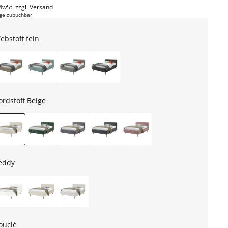
MwSt. zzgl.
Versand
ge zubuchbar
ebstoff fein
ordstoff
Beige
eddy
ouclé