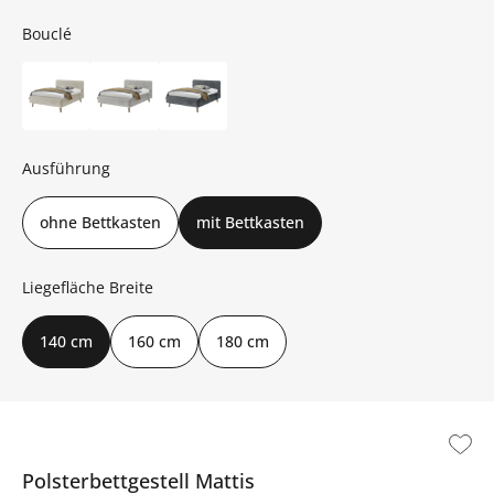
Bouclé
Ausführung
ohne Bettkasten
mit Bettkasten
Liegefläche Breite
140 cm
160 cm
180 cm
Polsterbettgestell
Mattis