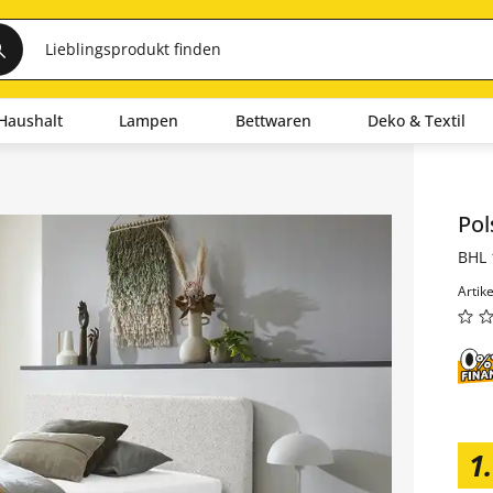
Haushalt
Lampen
Bettwaren
Deko & Textil
Inha
Pol
BHL 
Artik
1