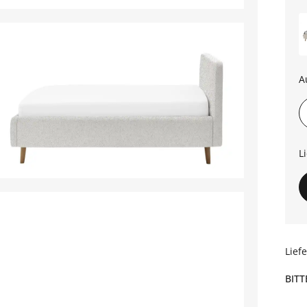
A
L
Lief
BITT