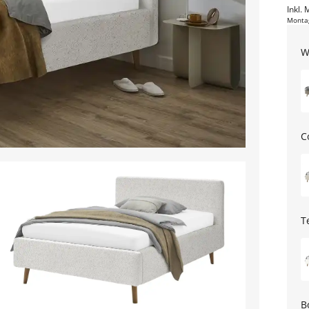
Inkl. 
Monta
W
C
T
B