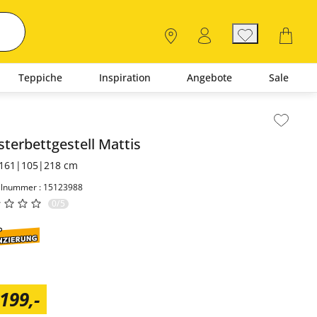
Teppiche
Inspiration
Angebote
Sale
lt der Seitenleiste überspringen - Zum Seitenende
sterbettgestell
Mattis
161|105|218 cm
elnummer : 15123988
0/5
.199
,
-