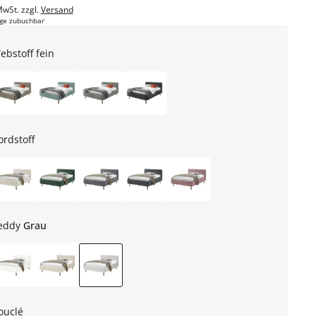
MwSt. zzgl.
Versand
ge zubuchbar
ebstoff fein
ordstoff
eddy
Grau
ouclé