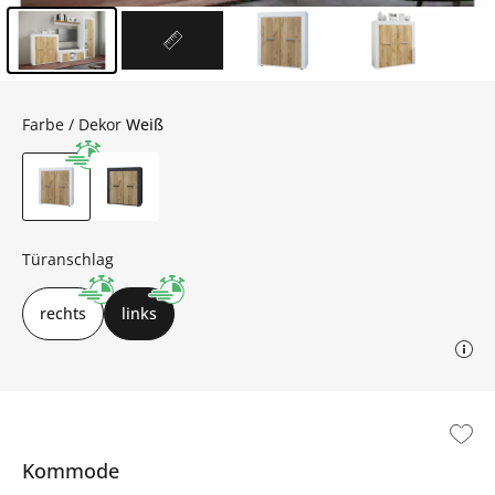
Inhalt der Seitenleiste überspringen - Zum Seitenende
Farbe / Dekor
Weiß
Türanschlag
rechts
links
Kommode