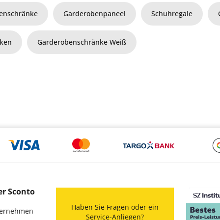
enschränke
Garderobenpaneel
Schuhregale
aken
Garderobenschränke Weiß
er Sconto
Haben Sie Fragen oder ein
ernehmen
Service-Anliegen?