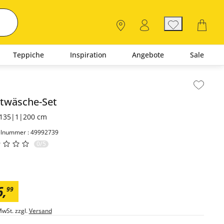
Teppiche
Inspiration
Angebote
Sale
lt der Seitenleiste überspringen - Zum Seitenende
twäsche-Set
135|1|200 cm
elnummer : 49992739
0/5
6
,
99
MwSt. zzgl.
Versand