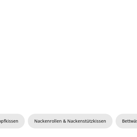
opfkissen
Nackenrollen & Nackenstützkissen
Bettwä