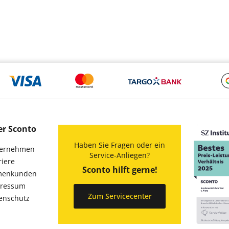
er Sconto
Haben Sie Fragen oder ein
ernehmen
Service-Anliegen?
riere
Sconto hilft gerne!
menkunden
ressum
Zum Servicecenter
enschutz