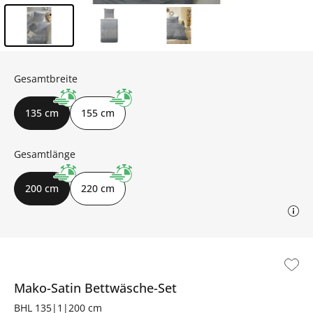
Inhalt der Seitenleiste überspringen - Zum Seitenende
Gesamtbreite
135 cm
155 cm
Gesamtlänge
200 cm
220 cm
Mako-Satin Bettwäsche-Set
BHL 135|1|200 cm