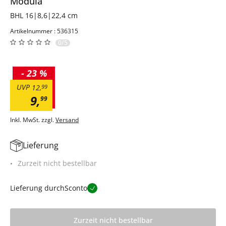
Modula
BHL 16|8,6|22,4 cm
Artikelnummer : 536315
0/5
-
23 %
UVP
12
,
99
9
,
99
Inkl. MwSt. zzgl.
Versand
Lieferung
Zurzeit nicht bestellbar
Lieferung durch
Sconto
Zurzeit nicht bestellbar