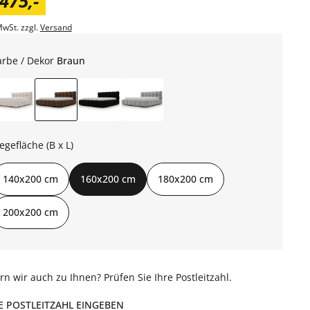
.475
,
-
MwSt. zzgl.
Versand
arbe / Dekor
Braun
iegefläche (B x L)
140x200 cm
160x200 cm
180x200 cm
200x200 cm
ern wir auch zu Ihnen? Prüfen Sie Ihre Postleitzahl.
E POSTLEITZAHL EINGEBEN