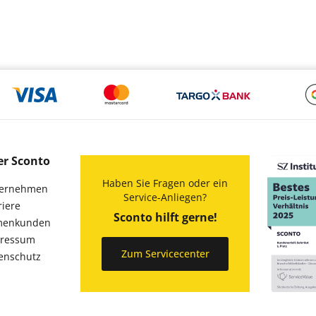
er Sconto
Haben Sie Fragen oder ein
ernehmen
Service-Anliegen?
riere
Sconto hilft gerne!
menkunden
ressum
Zum Servicecenter
enschutz