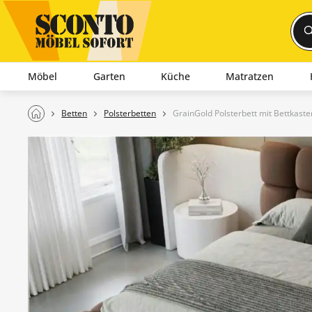
Möbel
Garten
Küche
Matratzen
Betten
Polsterbetten
GrainGold Polsterbett mit Bettkast