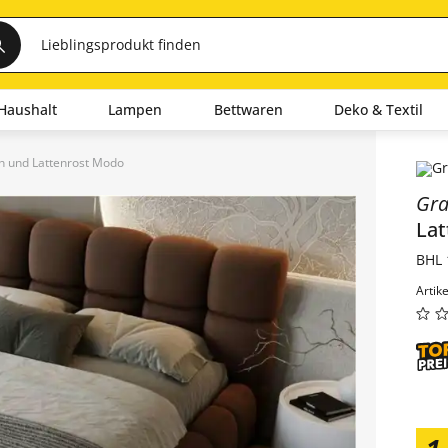
Haushalt
Lampen
Bettwaren
Deko & Textil
en und Lattenrost Modo
Inha
Gra
Lat
BHL 
Artik