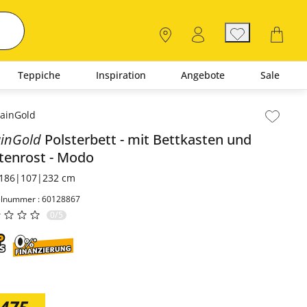
Teppiche
Inspiration
Angebote
Sale
lt der Seitenleiste überspringen - Zum Seitenende
inGold
Polsterbett
mit Bettkasten und
tenrost
Modo
186|107|232 cm
elnummer : 60128867
0/5