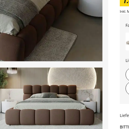
1
Inkl. 
F
L
Lief
BITT