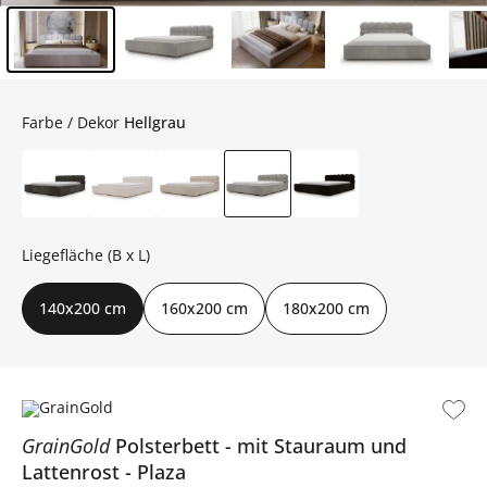
Inhalt der Seitenleiste überspringen - Zum Seitenende
Farbe / Dekor
Hellgrau
Liegefläche (B x L)
140x200 cm
160x200 cm
180x200 cm
GrainGold
Polsterbett
mit Stauraum und
Lattenrost
Plaza