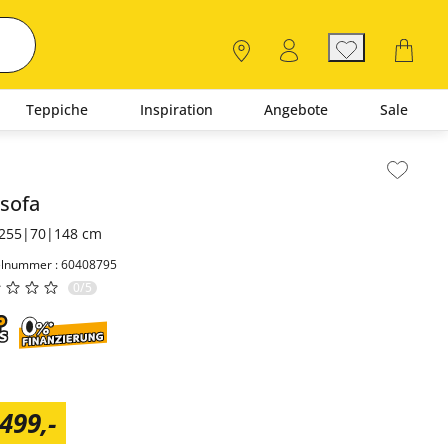
Teppiche
Inspiration
Angebote
Sale
lt der Seitenleiste überspringen - Zum Seitenende
sofa
255|70|148 cm
elnummer : 60408795
0/5
.499
,
-