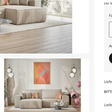
Inkl. 
F
A
Lief
BITT
Lief