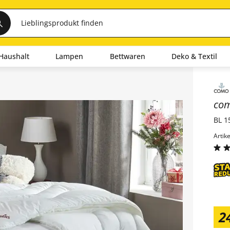
Haushalt
Lampen
Bettwaren
Deko & Textil
Inha
co
BL 1
Artik
2