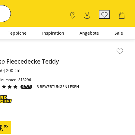
Teppiche
Inspiration
Angebote
Sale
lt der Seitenleiste überspringen - Zum Seitenende
mo
Fleecedecke
Teddy
50|200 cm
elnummer : 813296
4.7/5
3 BEWERTUNGEN LESEN
4
,
95