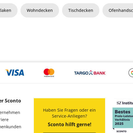
tlaken
Wohndecken
Tischdecken
Ofenhands
er Sconto
Haben Sie Fragen oder ein
ernehmen
Service-Anliegen?
riere
Sconto hilft gerne!
menkunden