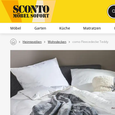
Möbel
Garten
Küche
Matratzen
Heimtextilien
Wohndecken
como Fleecedecke Teddy