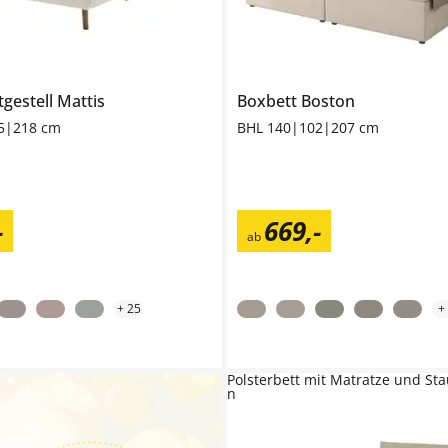
tgestell
Lovetti
Mattis
Boxbett
Boston
5|218 cm
BHL 140|102|207 cm
-
669
,
-
ab
+
25
+
Polsterbett mit Matratze und St
n