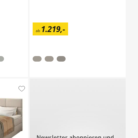
1.219
,
-
ab