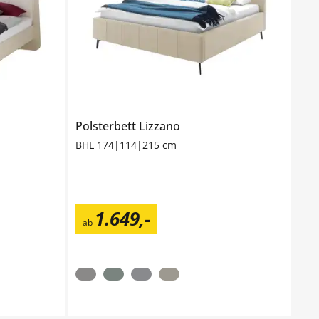
Polsterbett
Lizzano
BHL 174|114|215 cm
1.649
,
-
ab