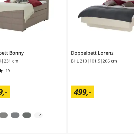
bett
Bonny
Doppelbett
Lorenz
4|231 cm
BHL 210|101,5|206 cm
19
9
,
-
499
,
-
+
2