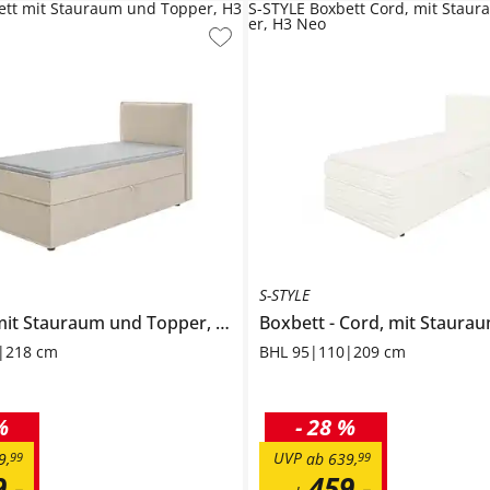
ett mit Stauraum und Topper, H3
S-STYLE Boxbett Cord, mit Stau
er, H3 Neo
S-STYLE
it Stauraum und Topper, H3
Uma
Boxbett
Cord, mit Stauraum und
|218 cm
BHL 95|110|209 cm
%
-
28 %
UVP
9
,
99
ab
639
,
99
9
,
-
459
,
-