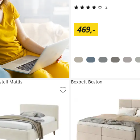
2
469
,
-
stell Mattis
Boxbett Boston