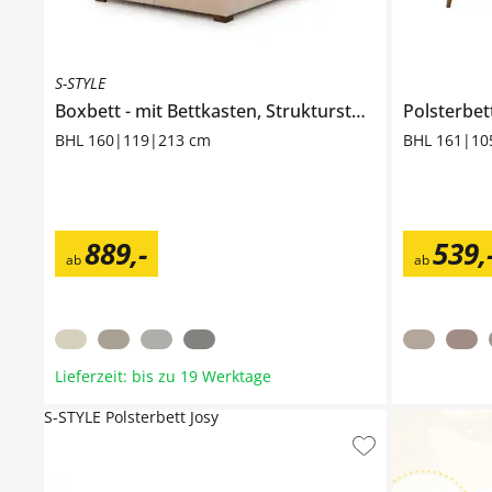
S-STYLE
Boxbett
mit Bettkasten, Strukturstoff mit Cordoptik, H3
Polsterbet
BHL 160|119|213 cm
BHL 161|10
889
,
-
539
,
ab
ab
Lieferzeit: bis zu 19 Werktage
S-STYLE Polsterbett Josy