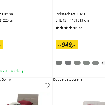
tt
Batina
Polsterbett
Klara
2|220 cm
BHL 131|117|213 cm
86
-
949
,
-
ab
+
bis zu 5 Werktage
t Bonny
Doppelbett Lorenz