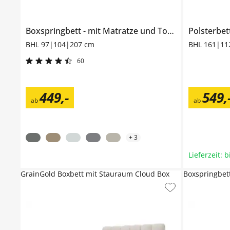
Boxspringbett
mit Matratze und Topper, H3
Polsterbe
Duke
BHL 97|104|207 cm
BHL 161|11
60
449
,
-
549
,
ab
ab
+
3
Lieferzeit: 
GrainGold Boxbett mit Stauraum Cloud Box
Boxspringbet