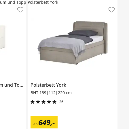
raum und Topp
Polsterbett York
 Topper, H3
Polsterbett
Neo
York
BHT 139|112|220 cm
26
649
,
-
ab