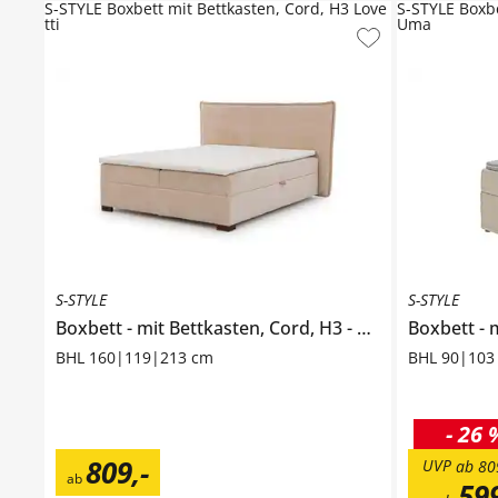
S-STYLE Boxbett mit Bettkasten, Cord, H3 Love
S-STYLE Boxb
tti
Uma
S-STYLE
S-STYLE
Boxbett
mit Bettkasten, Cord, H3
Lovetti
Boxbett
m
BHL 160|119|213 cm
BHL 90|103
-
26 
809
,
-
UVP
ab
80
ab
59