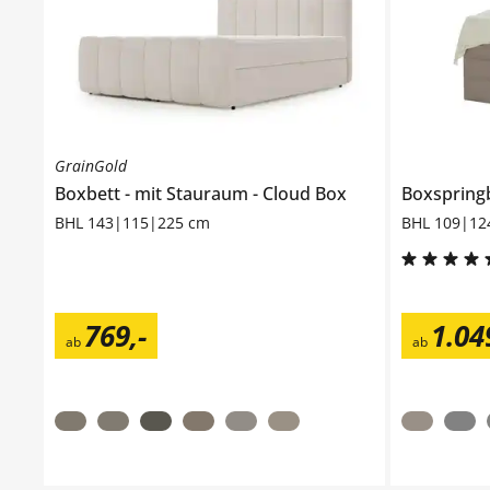
GrainGold
Boxbett
mit Stauraum
Cloud Box
Boxspring
BHL 143|115|225 cm
BHL 109|12
769
,
-
1.04
ab
ab