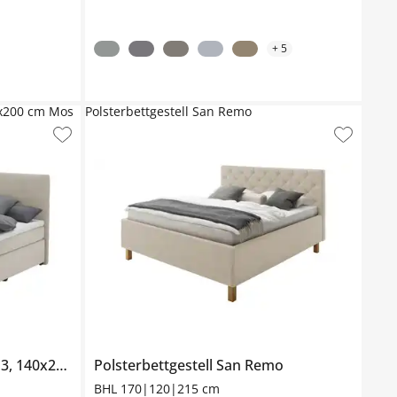
+
5
0x200 cm Mos
Polsterbettgestell San Remo
140x200 cm
Polsterbettgestell
Mosby
San Remo
BHL 170|120|215 cm