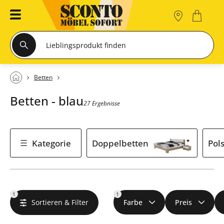
Betten
Betten - blau
27 Ergebnisse
Kategorie
Doppelbetten
Pol
1
1
Sortieren & Filter
Farbe
Preis