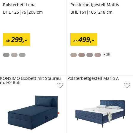
Polsterbett
Lena
Polsterbettgestell
Mattis
BHL 125|76|208 cm
BHL 161|105|218 cm
299
,
-
499
,
-
ab
ab
+
25
KONSIMO Boxbett mit Staurau
Polsterbettgestell Mario A
m, H2 Roti