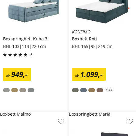
KONSIMO
Boxspringbett
Kuba 3
Boxbett
Roti
BHL 103|113|220 cm
BHL 165|95|219 cm
6
949
,
-
1.099
,
-
ab
ab
+
35
Boxbett Malmo
Boxspringbett Maria