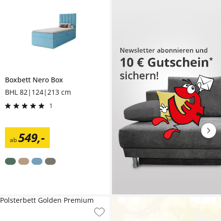
Boxbett
Nero Box
BHL 82|124|213 cm
1
549
,
-
ab
Polsterbett Golden Premium