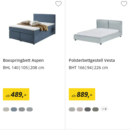
Boxspringbett
Aspen
Polsterbettgestell
Vesta
BHL 140|105|208 cm
BHT 166|94|226 cm
489
,
-
889
,
-
ab
ab
+
8