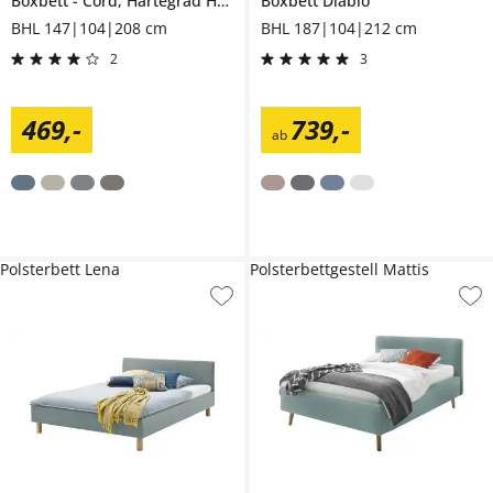
Boxbett
Cord, Härtegrad H3, 140x200 cm
Boxbett
Diablo
Mosby
BHL 147|104|208 cm
BHL 187|104|212 cm
2
3
469
,
-
739
,
-
ab
Polsterbett Lena
Polsterbettgestell Mattis