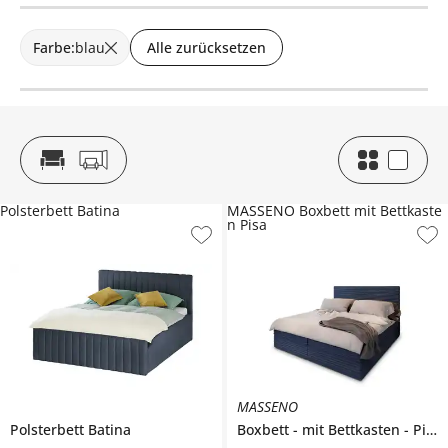
Farbe
:
blau
Alle zurücksetzen
Polsterbett Batina
MASSENO Boxbett mit Bettkaste
n Pisa
MASSENO
Polsterbett
Batina
Boxbett
mit Bettkasten
Pisa