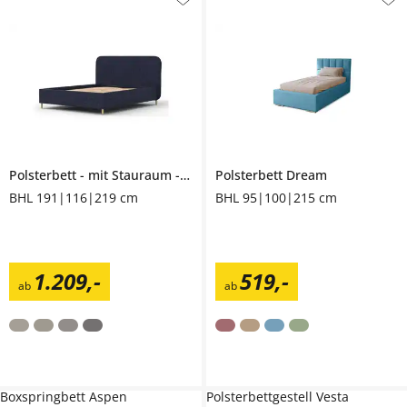
Polsterbett
mit Stauraum
Livy
Polsterbett
Dream
BHL 191|116|219 cm
BHL 95|100|215 cm
1.209
,
-
519
,
-
ab
ab
Boxspringbett Aspen
Polsterbettgestell Vesta