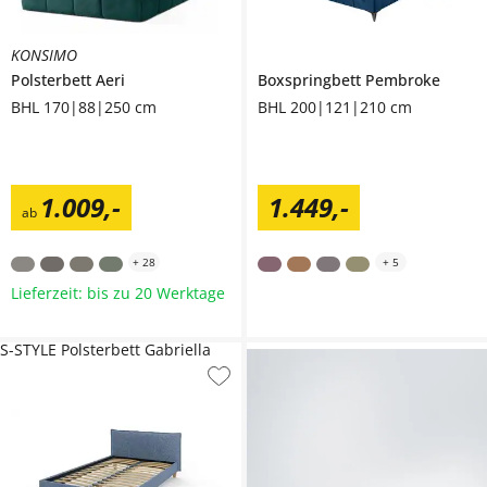
KONSIMO
Polsterbett
Aeri
Boxspringbett
Pembroke
BHL 170|88|250 cm
BHL 200|121|210 cm
1.009
,
-
1.449
,
-
ab
+
28
+
5
Lieferzeit: bis zu 20 Werktage
S-STYLE Polsterbett Gabriella