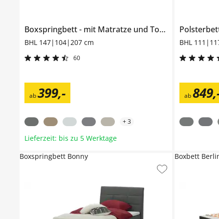
Boxspringbett
mit Matratze und Topper, H3
Polsterbe
Duke
BHL 147|104|207 cm
BHL 111|11
60
399
,
-
849
,
ab
ab
+
3
Lieferzeit: bis zu 5 Werktage
Boxspringbett Bonny
Boxbett Berli