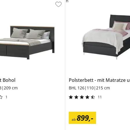
n
tt
Bohol
Polsterbett
mit Matratze und
3|209 cm
BHL 126|110|215 cm
1
11
899
,
-
ab