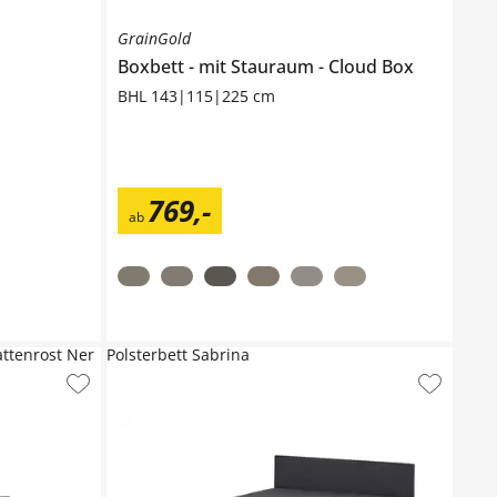
GrainGold
Boxbett
mit Stauraum
Cloud Box
BHL 143|115|225 cm
769
,
-
ab
attenrost Ner
Polsterbett Sabrina