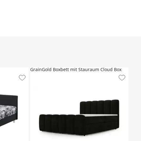
GrainGold Boxbett mit Stauraum Cloud Box