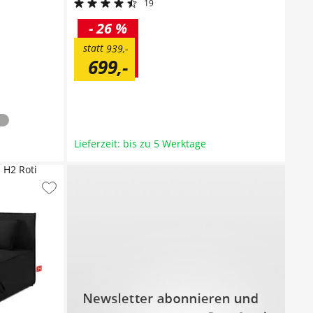
19
-
26 %
statt
939
,
-
699
,
-
Lieferzeit: bis zu 5 Werktage
 H2 Roti