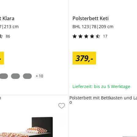
tt
Klara
Polsterbett
Keti
7|213 cm
BHL 123|78|209 cm
86
17
-
379
,
-
+
10
Lieferzeit: bis zu 5 Werktage
n
Polsterbett mit Bettkasten und L
o