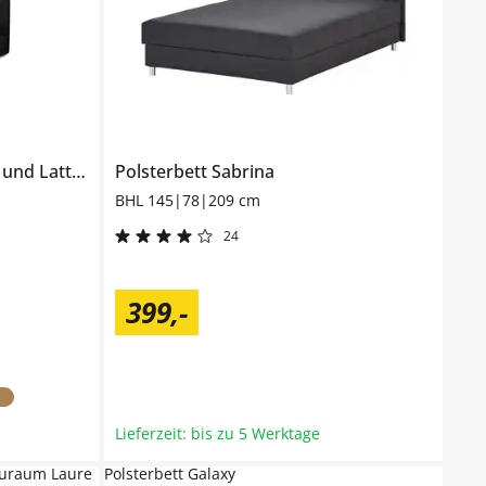
 Lattenrost
Polsterbett
Nero
Sabrina
BHL 145|78|209 cm
24
399
,
-
Lieferzeit: bis zu 5 Werktage
auraum Laure
Polsterbett Galaxy