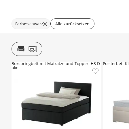
Farbe
:
schwarz
Alle zurücksetzen
Boxspringbett mit Matratze und Topper, H3 D
Polsterbett K
uke