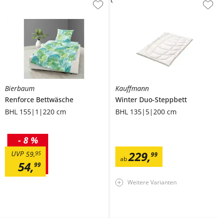
Bierbaum
Kauffmann
Renforce Bettwäsche
Winter Duo-Steppbett
BHL 155|1|220 cm
BHL 135|5|200 cm
-
8 %
229
,
UVP
59
,
95
99
ab
54
,
99
Weitere Varianten