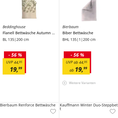
Beddinghouse
Bierbaum
Flanell Bettwäsche
Autumn Blossom
Biber Bettwäsche
BL 135|200 cm
BHL 135|1|200 cm
-
56 %
-
56 %
UVP
UVP
44
,
95
ab
44
,
95
19
,
19
,
99
99
ab
Weitere Varianten
Bierbaum Renforce Bettwäsche
Kauffmann Winter Duo-Steppbet
t