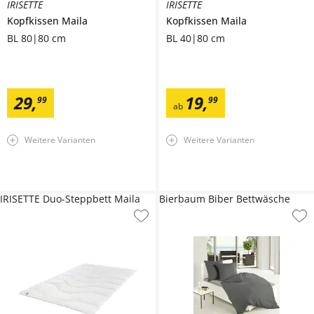
IRISETTE
IRISETTE
Kopfkissen
Maila
Kopfkissen
Maila
BL 80|80 cm
BL 40|80 cm
29
,
19
,
99
99
ab
Weitere Varianten
Weitere Varianten
IRISETTE Duo-Steppbett Maila
Bierbaum Biber Bettwäsche