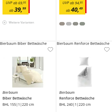
UVP
UVP
ab
69
,
95
ab
94
,
95
39
,
40
,
99
49
ab
ab
Weitere Varianten
Bierbaum Biber Bettwäsche
Bierbaum Renforce Bettwäsche
Bierbaum
Bierbaum
Biber Bettwäsche
Renforce Bettwäsche
BHL 155|1|220 cm
BHL 240|1|220 cm