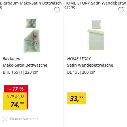
Bierbaum Mako-Satin Bettwäsch
HOME STORY Satin Wendebettw
e
äsche
Bierbaum
HOME STORY
Mako-Satin Bettwäsche
Satin Wendebettwäsche
BHL 155|1|220 cm
BL 135|200 cm
-
17 %
33
,
UVP
89
,
95
99
74
,
99
Weitere Varianten