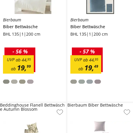
Bierbaum
Bierbaum
Biber Bettwäsche
Biber Bettwäsche
BHL 135|1|200 cm
BHL 135|1|200 cm
-
56 %
-
57 %
UVP
UVP
ab
44
,
95
ab
44
,
95
19
,
19
,
99
49
ab
ab
Beddinghouse Flanell Bettwäsch
Bierbaum Biber Bettwäsche
e Autumn Blossom