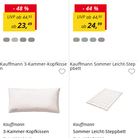
-
48 %
-
44 %
UVP
UVP
ab
44
,
95
ab
44
,
95
23
,
24
,
49
99
ab
ab
Kauffmann 3-Kammer-Kopfkisse
Kauffmann Sommer Leicht-Step
n
pbett
Kauffmann
Kauffmann
3-Kammer-Kopfkissen
Sommer Leicht-Steppbett