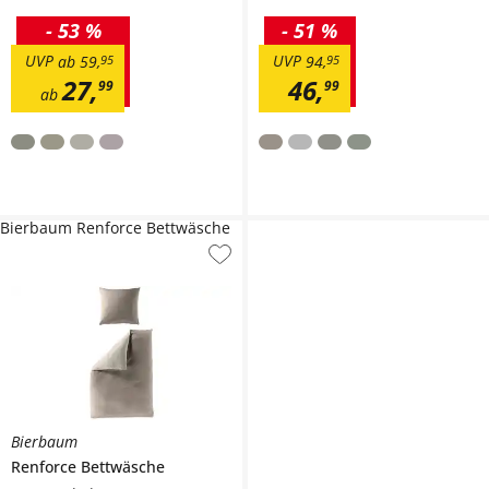
-
53 %
-
51 %
UVP
UVP
ab
59
,
95
94
,
95
27
,
46
,
99
99
ab
Bierbaum Renforce Bettwäsche
Bierbaum
Renforce Bettwäsche