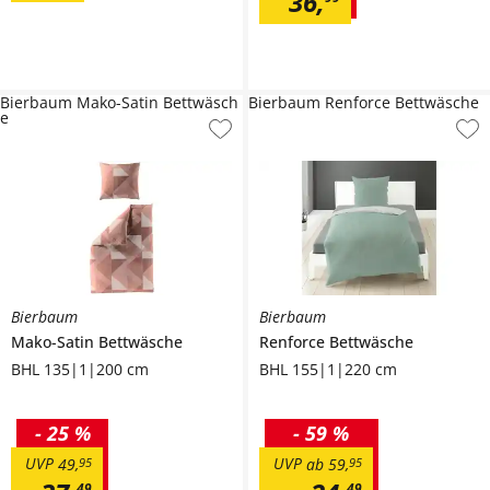
36
,
Bierbaum Mako-Satin Bettwäsch
Bierbaum Renforce Bettwäsche
e
Bierbaum
Bierbaum
Mako-Satin Bettwäsche
Renforce Bettwäsche
BHL 135|1|200 cm
BHL 155|1|220 cm
-
25 %
-
59 %
UVP
UVP
49
,
95
ab
59
,
95
49
49