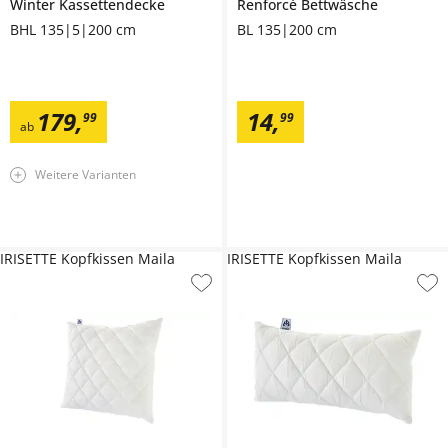
Winter Kassettendecke
Renforcé Bettwäsche
BHL 135|5|200 cm
BL 135|200 cm
179
,
14
,
99
99
ab
Weitere Varianten
IRISETTE Kopfkissen Maila
IRISETTE Kopfkissen Maila