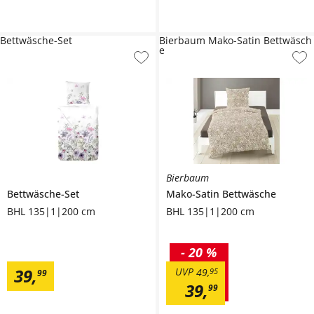
Bettwäsche-Set
Bierbaum Mako-Satin Bettwäsch
e
Bierbaum
Bettwäsche-Set
Mako-Satin Bettwäsche
BHL 135|1|200 cm
BHL 135|1|200 cm
-
20 %
39
,
UVP
49
,
95
99
39
,
99