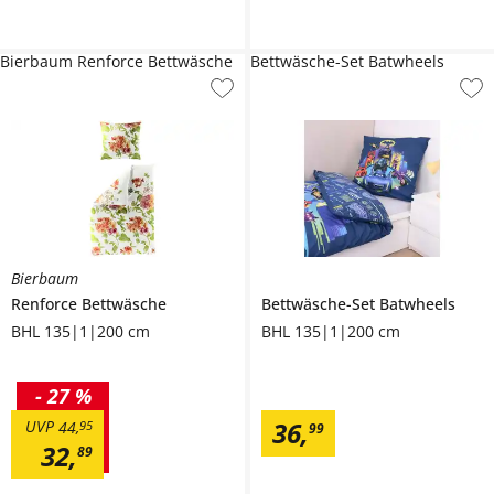
Bierbaum Renforce Bettwäsche
Bettwäsche-Set Batwheels
Bierbaum
Renforce Bettwäsche
Bettwäsche-Set Batwheels
BHL 135|1|200 cm
BHL 135|1|200 cm
-
27 %
36
,
UVP
44
,
95
99
32
,
89