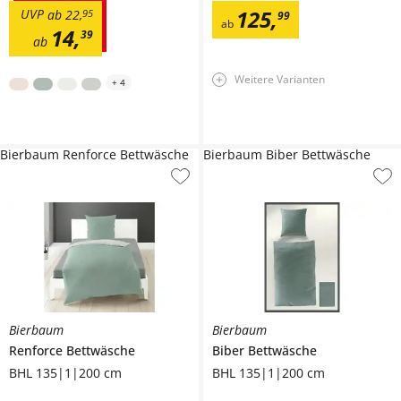
125
,
UVP
ab
22
,
95
99
ab
14
,
39
ab
Weitere Varianten
+
4
Bierbaum Renforce Bettwäsche
Bierbaum Biber Bettwäsche
Bierbaum
Bierbaum
Renforce Bettwäsche
Biber Bettwäsche
BHL 135|1|200 cm
BHL 135|1|200 cm