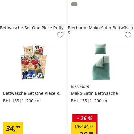
Bettwäsche-Set One Piece Ruffy
Bierbaum Mako-Satin Bettwäsch
e
Bierbaum
Bettwäsche-Set One Piece Ruffy
Mako-Satin Bettwäsche
BHL 135|1|200 cm
BHL 135|1|200 cm
-
26 %
34
,
UVP
49
,
95
99
99