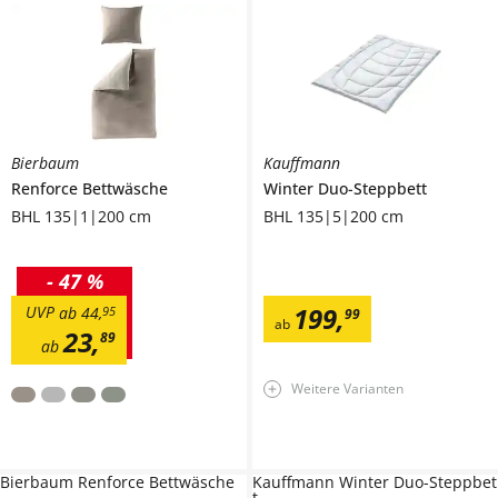
Bierbaum
Kauffmann
Renforce Bettwäsche
Winter Duo-Steppbett
BHL 135|1|200 cm
BHL 135|5|200 cm
-
47 %
199
,
UVP
ab
44
,
95
99
ab
23
,
89
ab
Weitere Varianten
Bierbaum Renforce Bettwäsche
Kauffmann Winter Duo-Steppbet
t