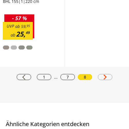
BHL 155|1|220 cm
-
57 %
UVP
ab
59
,
95
25
,
49
ab
1
...
7
8
Ähnliche Kategorien entdecken