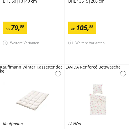
BHL 60|10|40 cm
BHL 135|5|200 cm
79
,
105
,
99
99
ab
ab
Weitere Varianten
Weitere Varianten
Kauffmann Winter Kassettendec
LAVIDA Renforcé Bettwäsche
ke
Kauffmann
LAVIDA