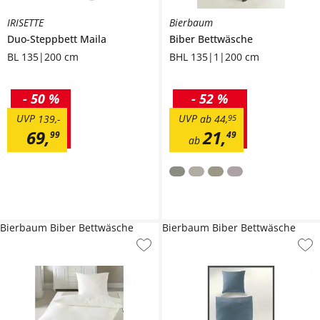
IRISETTE
Bierbaum
Duo-Steppbett
Maila
Biber Bettwäsche
BL 135|200 cm
BHL 135|1|200 cm
-
50 %
-
52 %
UVP
UVP
139
,
-
ab
44
,
95
69
,
21
,
99
49
ab
Bierbaum Biber Bettwäsche
Bierbaum Biber Bettwäsche