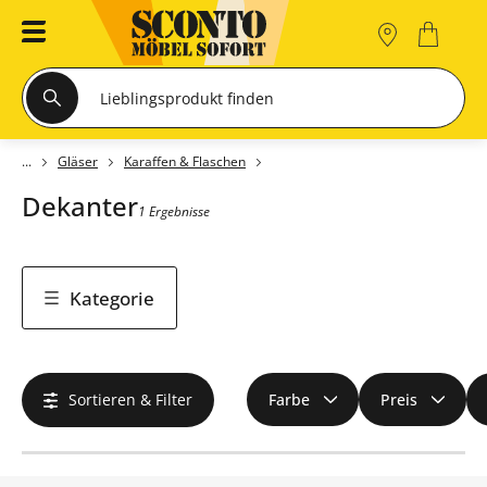
Gläser
Karaffen & Flaschen
Dekanter
1 Ergebnisse
Kategorie
Sortieren & Filter
Farbe
Preis