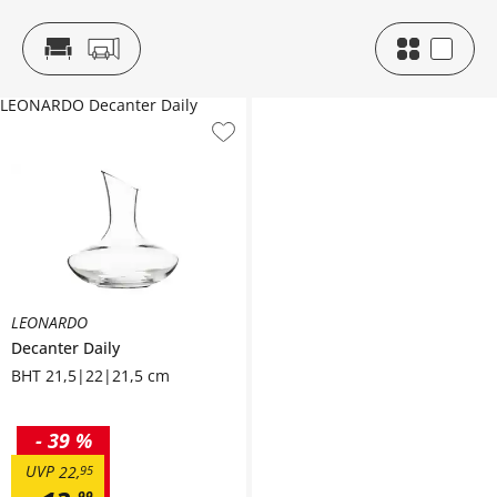
LEONARDO Decanter Daily
LEONARDO
Decanter
Daily
BHT 21,5|22|21,5 cm
-
39 %
UVP
22
,
95
99