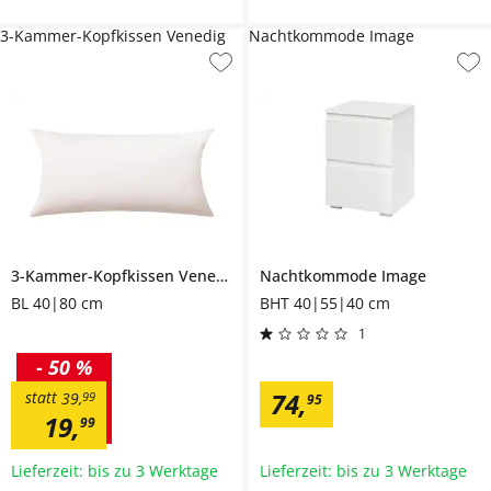
3-Kammer-Kopfkissen Venedig
Nachtkommode Image
3-Kammer-Kopfkissen
Venedig
Nachtkommode
Image
BL 40|80 cm
BHT 40|55|40 cm
1
-
50 %
74
,
statt
39
,
99
95
19
,
99
Lieferzeit: bis zu 3 Werktage
Lieferzeit: bis zu 3 Werktage