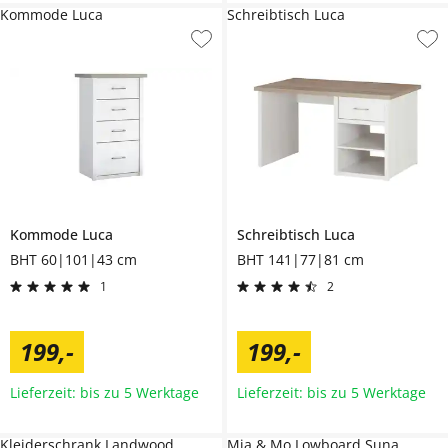
Kommode Luca
Schreibtisch Luca
Kommode
Luca
Schreibtisch
Luca
BHT 60|101|43 cm
BHT 141|77|81 cm
1
2
199
,
-
199
,
-
Lieferzeit: bis zu 5 Werktage
Lieferzeit: bis zu 5 Werktage
Kleiderschrank Landwood
Mia & Mo Lowboard Suna