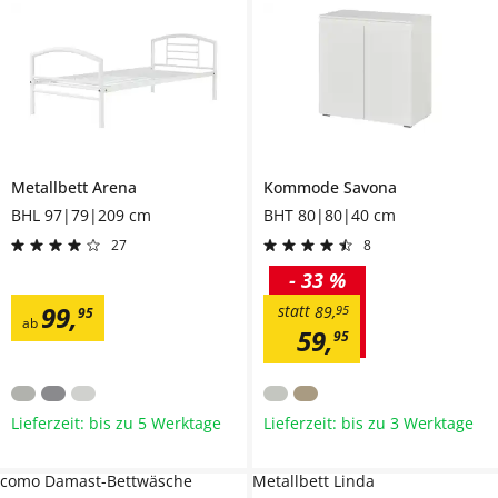
Metallbett
Arena
Kommode
Savona
BHL 97|79|209 cm
BHT 80|80|40 cm
27
8
-
33 %
99
,
statt
89
,
95
95
ab
59
,
95
Lieferzeit: bis zu 5 Werktage
Lieferzeit: bis zu 3 Werktage
como Damast-Bettwäsche
Metallbett Linda