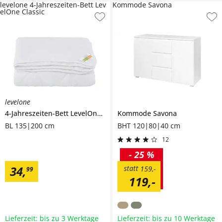
levelone 4-Jahreszeiten-Bett Lev
Kommode Savona
elOne Classic
levelone
4-Jahreszeiten-Bett
LevelOne Classic
Kommode
Savona
BL 135|200 cm
BHT 120|80|40 cm
12
-
25 %
34
,
statt
159
,
-
99
119
,
-
Lieferzeit: bis zu 3 Werktage
Lieferzeit: bis zu 10 Werktage