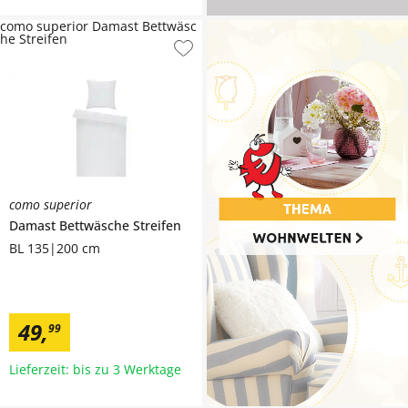
como superior Damast Bettwäsc
he Streifen
como superior
Damast Bettwäsche
Streifen
BL 135|200 cm
49
,
99
Lieferzeit: bis zu 3 Werktage