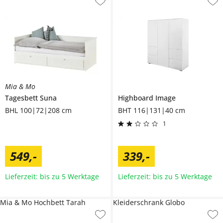
Mia & Mo
Tagesbett
Suna
Highboard
Image
BHL 100|72|208 cm
BHT 116|131|40 cm
1
549
,
-
339
,
-
Lieferzeit: bis zu 5 Werktage
Lieferzeit: bis zu 5 Werktage
Mia & Mo Hochbett Tarah
Kleiderschrank Globo