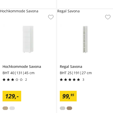
Hochkommode Savona
Regal Savona
Hochkommode
Savona
Regal
Savona
BHT 40|131|45 cm
BHT 25|191|27 cm
2
3
129
,
-
99
,
95