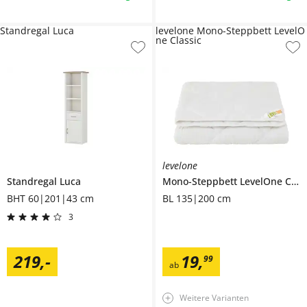
Standregal Luca
levelone Mono-Steppbett LevelO
ne Classic
levelone
Standregal
Luca
Mono-Steppbett
LevelOne Classic
BHT 60|201|43 cm
BL 135|200 cm
3
219
,
-
19
,
99
ab
Weitere Varianten