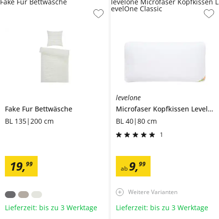
Fake Fur Bettwäsche
levelone Microfaser Kopfkissen L
evelOne Classic
levelone
Fake Fur Bettwäsche
Microfaser Kopfkissen
LevelOne Classic
BL 135|200 cm
BL 40|80 cm
1
19
,
9
,
99
99
ab
Weitere Varianten
Lieferzeit: bis zu 3 Werktage
Lieferzeit: bis zu 3 Werktage