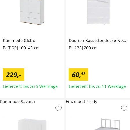
Kommode
Globo
Daunen Kassettendecke
Nordic
BHT 90|100|45 cm
BL 135|200 cm
229
,
-
60
,
49
Lieferzeit: bis zu 5 Werktage
Lieferzeit: bis zu 11 Werktage
Kommode Savona
Einzelbett Fredy