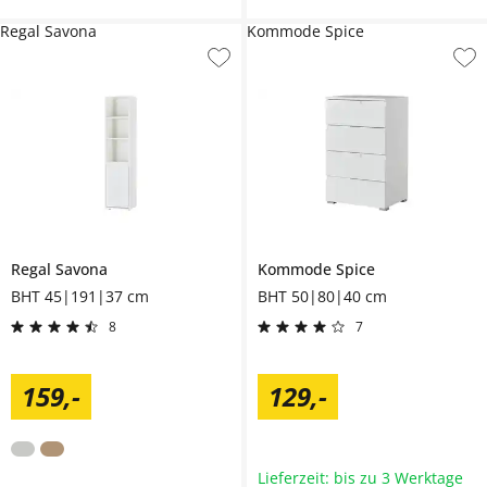
Regal Savona
Kommode Spice
Regal
Savona
Kommode
Spice
BHT 45|191|37 cm
BHT 50|80|40 cm
8
7
159
,
-
129
,
-
Lieferzeit: bis zu 3 Werktage