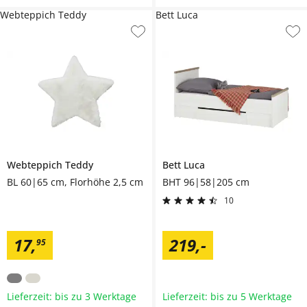
Webteppich Teddy
Bett Luca
Webteppich
Teddy
Bett
Luca
BL 60|65 cm, Florhöhe 2,5 cm
BHT 96|58|205 cm
10
17
,
219
,
-
95
Lieferzeit: bis zu 3 Werktage
Lieferzeit: bis zu 5 Werktage