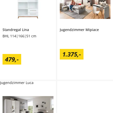
Standregal
Lina
Jugendzimmer
Mipiace
BHL 114|166|51 cm
1.375
,
-
479
,
-
Jugendzimmer Luca