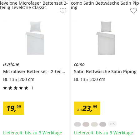
levelone Microfaser Bettenset 2-
como Satin Bettwäsche Satin Pip
teilig LevelOne Classic
ing
levelone
como
Microfaser Bettenset
2-teilig
LevelOne Classic
Satin Bettwäsche
Satin Piping
BL 135|200 cm
BL 135|200 cm
1
19
,
23
,
99
99
ab
+
5
Lieferzeit: bis zu 3 Werktage
Lieferzeit: bis zu 3 Werktage