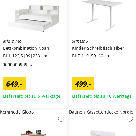
Mia & Mo
Sitness X
Bettkombination
Noah
Kinder-Schreibtisch
Tiber
BHL 122,5|99|233 cm
BHT 110|59|60 cm
3
649
,
-
499
,
-
Lieferzeit: bis zu 5 Werktage
Lieferzeit: bis zu 10 Werktage
Kommode Globo
Daunen Kassettendecke Nordic