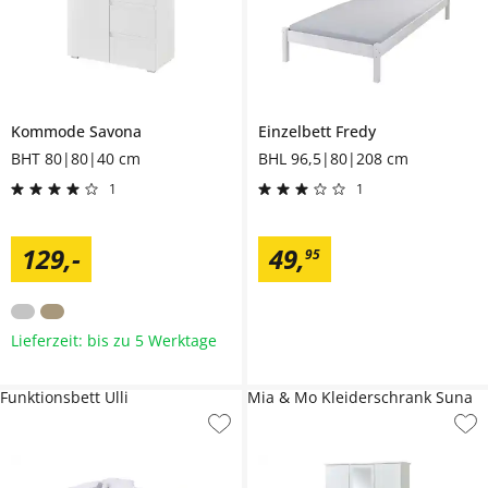
Kommode
Savona
Einzelbett
Fredy
BHT 80|80|40 cm
BHL 96,5|80|208 cm
1
1
129
,
-
49
,
95
Lieferzeit: bis zu 5 Werktage
Funktionsbett Ulli
Mia & Mo Kleiderschrank Suna