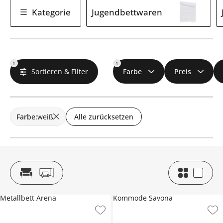
Kategorie
Jugendbettwaren
1
1
Sortieren & Filter
Farbe
Preis
Farbe
:
weiß
Alle zurücksetzen
Metallbett Arena
Kommode Savona