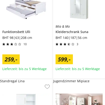
Mia & Mo
Funktionsbett
Ulli
Kleiderschrank
Suna
BHT 98|63|208 cm
BHT 140|187|56 cm
10
3
259
,
-
599
,
-
Lieferzeit: bis zu 5 Werktage
Lieferzeit: bis zu 5 Werktage
Standregal Lina
Jugendzimmer Mipiace