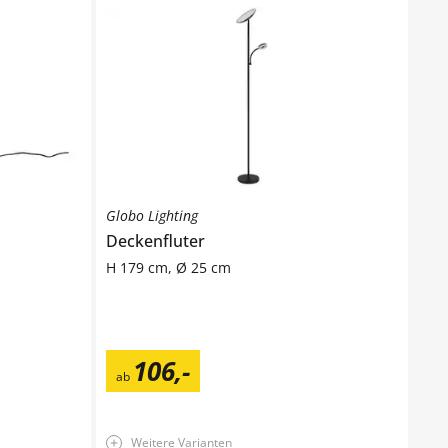
Globo Lighting
Deckenfluter
H 179 cm, Ø 25 cm
106
,
-
ab
Weitere Varianten