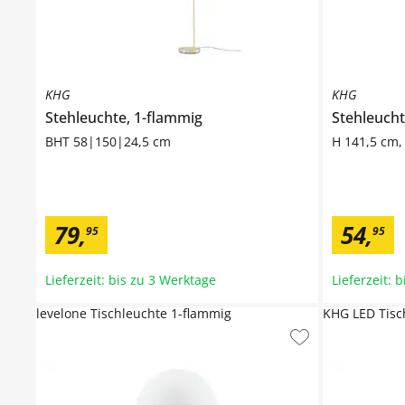
KHG
KHG
Stehleuchte, 1-flammig
Stehleucht
BHT 58|150|24,5 cm
H 141,5 cm,
79
,
54
,
95
95
Lieferzeit: bis zu 3 Werktage
Lieferzeit: 
levelone Tischleuchte 1-flammig
KHG LED Tisc