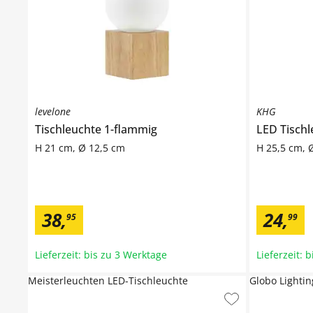
levelone
KHG
Tischleuchte 1-flammig
LED Tischl
H 21 cm, Ø 12,5 cm
H 25,5 cm, 
38
,
24
,
95
99
Lieferzeit: bis zu 3 Werktage
Lieferzeit: 
Meisterleuchten LED-Tischleuchte
Globo Lightin