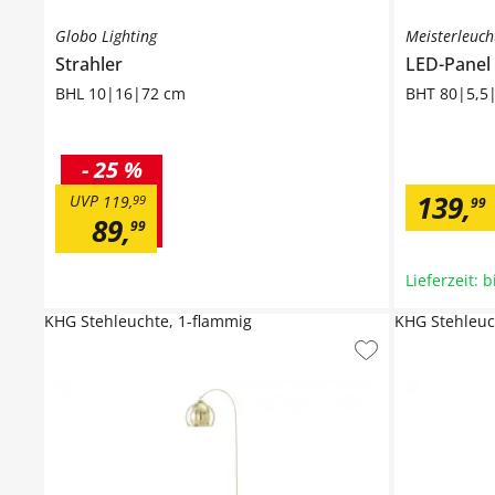
Globo Lighting
Meisterleuch
Strahler
LED-Panel
BHL 10|16|72 cm
BHT 80|5,5
-
25 %
139
,
UVP
119
,
99
99
89
,
99
Lieferzeit: 
KHG Stehleuchte, 1-flammig
KHG Stehleuc