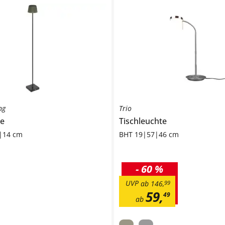
ng
Trio
te
Tischleuchte
|14 cm
BHT 19|57|46 cm
-
60 %
UVP
ab
146
,
99
59
,
49
ab