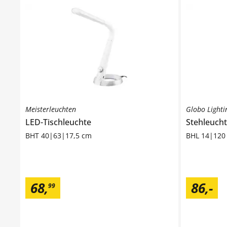
Meisterleuchten
Globo Lighti
LED-Tischleuchte
Stehleuch
BHT 40|63|17,5 cm
BHL 14|120
68
,
86
,
-
99