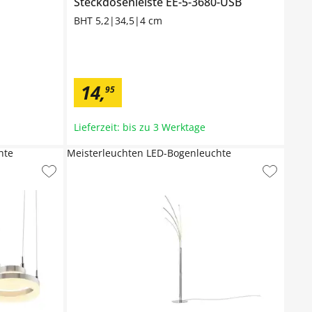
Steckdosenleiste
EE-5-3680-USB
BHT 5,2|34,5|4 cm
14
,
95
Lieferzeit: bis zu 3 Werktage
hte
Meisterleuchten LED-Bogenleuchte