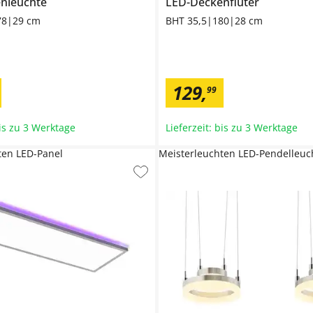
nleuchte
LED-Deckenfluter
78|29 cm
BHT 35,5|180|28 cm
129
,
99
bis zu 3 Werktage
Lieferzeit: bis zu 3 Werktage
ten LED-Panel
Meisterleuchten LED-Pendelleuc