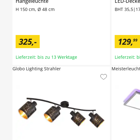
Hängeleuchte
LED-Decke
H 150 cm, Ø 48 cm
BHT 35,5|1
325
,
-
129
,
99
Lieferzeit: bis zu 13 Werktage
Lieferzeit: 
Globo Lighting Strahler
Meisterleuch