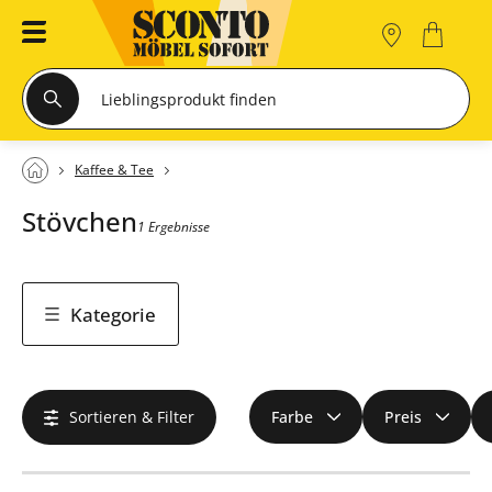
Kaffee & Tee
Stövchen
1 Ergebnisse
Kategorie
Sortieren & Filter
Farbe
Preis