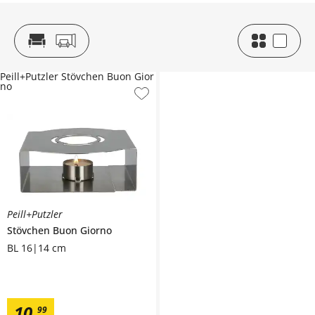
Peill+Putzler Stövchen Buon Gior
no
Peill+Putzler
Stövchen
Buon Giorno
BL 16|14 cm
10
,
99