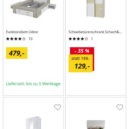
Funktionsbett
Udine
Schwebetürenschrank
Schach&Matt
10
1
-
35 %
479,
-
statt
199,
-
129,
-
Lieferzeit: bis zu 5 Werktage
Zur
Zur
Wunschliste
Wuns
hinzufügen
hinzu