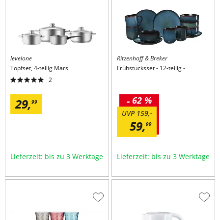
levelone
Ritzenhoff & Breker
Topfset, 4-teilig
Mars
Frühstücksset
12-teilig
2
-
62 %
29,
99
UVP
159,
-
59,
99
Lieferzeit: bis zu 3 Werktage
Lieferzeit: bis zu 3 Werktage
Zur
Zur
Wunschliste
Wuns
hinzufügen
hinzu