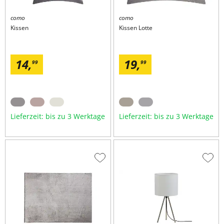
como
como
Kissen
Kissen
Lotte
14,
19,
99
99
Lieferzeit: bis zu 3 Werktage
Lieferzeit: bis zu 3 Werktage
Zur
Zur
Wunschliste
Wuns
hinzufügen
hinzu