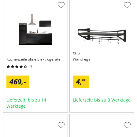
Zur
Zur
Wunschliste
Wuns
hinzufügen
hinzu
KHG
Küchenzeile ohne Elektrogeräte und Spüle
Wandregal
Lisse
7
469,
-
4,
99
Lieferzeit: bis zu 14
Lieferzeit: bis zu 3 Werktage
Werktage
Zur
Zur
Wunschliste
Wuns
hinzufügen
hinzu