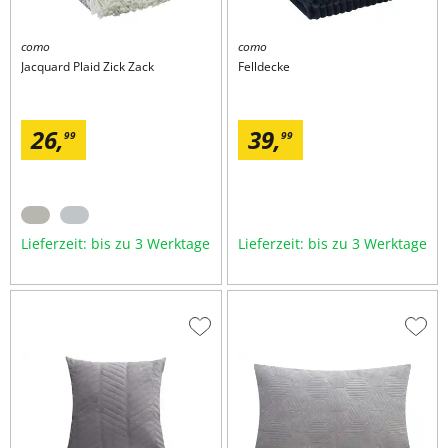
como
como
Jacquard Plaid
Zick Zack
Felldecke
26,
39,
99
99
Lieferzeit: bis zu 3 Werktage
Lieferzeit: bis zu 3 Werktage
Zur
Zur
Wunschliste
Wuns
hinzufügen
hinzu