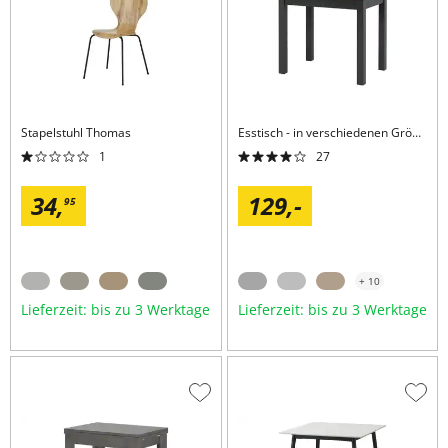
Stapelstuhl
Thomas
Esstisch
in verschiedenen Größen
1
27
34,
129,
-
95
+ 10
Lieferzeit: bis zu 3 Werktage
Lieferzeit: bis zu 3 Werktage
Zur
Zur
Wunschliste
Wuns
hinzufügen
hinzu