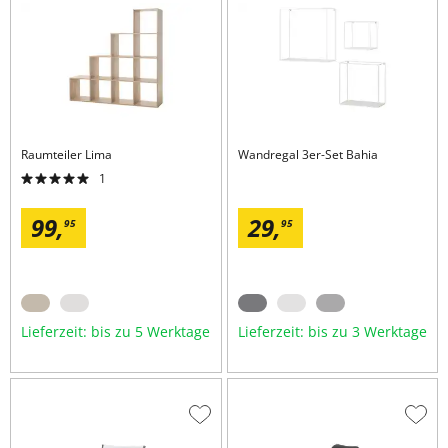
Wunschliste
Wuns
hinzufügen
hinzu
Raumteiler
Lima
Wandregal 3er-Set
Bahia
1
99,
29,
95
95
Lieferzeit: bis zu 5 Werktage
Lieferzeit: bis zu 3 Werktage
Zur
Zur
Wunschliste
Wuns