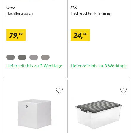
como
KHG
Hochflorteppich
Tischleuchte, 1-flammig
79,
24,
99
95
Lieferzeit: bis zu 3 Werktage
Lieferzeit: bis zu 3 Werktage
Zur
Zur
Wunschliste
Wuns
hinzufügen
hinzu