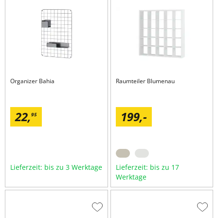
Wunschliste
Wuns
hinzufügen
hinzu
Organizer
Bahia
Raumteiler
Blumenau
22,
199,
-
95
Lieferzeit: bis zu 3 Werktage
Lieferzeit: bis zu 17
Werktage
Zur
Zur