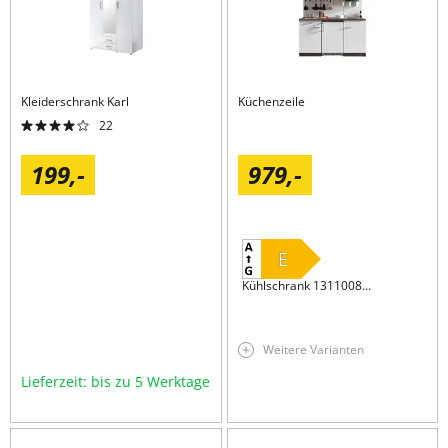
Kleiderschrank
Karl
Küchenzeile
22
199,
-
979,
-
E
Kühlschrank 131100811300-11(UKS110-11)
Weitere Varianten
Lieferzeit: bis zu 5 Werktage