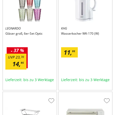
LEONARDO
KHG
Gläser groß, 6er-Set
Optic
Wasserkocher
WK-170 (W)
-
37 %
11,
95
UVP
23,
70
14,
95
Lieferzeit: bis zu 3 Werktage
Lieferzeit: bis zu 3 Werktage
Zur
Zur
Wunschliste
Wuns
hinzufügen
hinzu