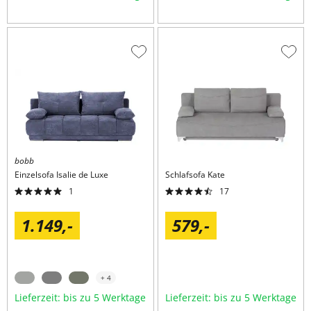
Zur
Zur
Wunschliste
Wuns
hinzufügen
hinzu
bobb
Einzelsofa
Isalie de Luxe
Schlafsofa
Kate
1
17
1.149,
-
579,
-
+ 4
Lieferzeit: bis zu 5 Werktage
Lieferzeit: bis zu 5 Werktage