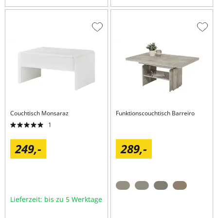
Zur
Zur
Wunschliste
Wuns
hinzufügen
hinzu
Couchtisch
Monsaraz
Funktionscouchtisch
Barreiro
1
249,
-
289,
-
Lieferzeit: bis zu 5 Werktage