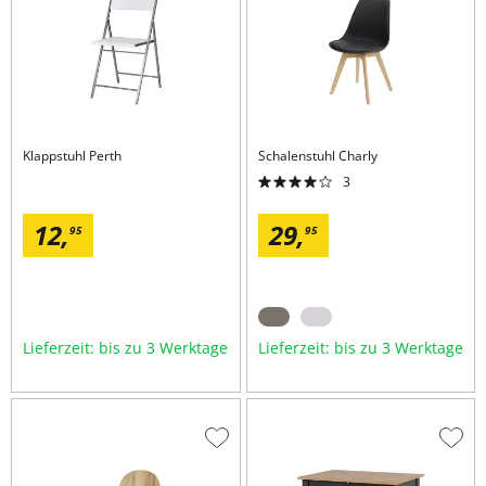
hinzufügen
hinzu
Klappstuhl
Perth
Schalenstuhl
Charly
3
12,
29,
95
95
Lieferzeit: bis zu 3 Werktage
Lieferzeit: bis zu 3 Werktage
Zur
Zur
Wunschliste
Wuns
hinzufügen
hinzu