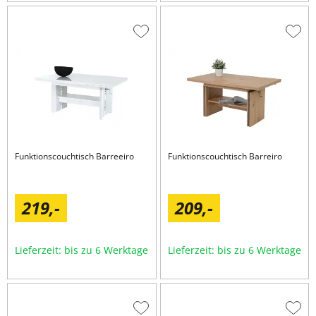
Zur
Zur
Wunschliste
Wuns
hinzufügen
hinzu
Funktionscouchtisch
Barreeiro
Funktionscouchtisch
Barreiro
219,
-
209,
-
Lieferzeit: bis zu 6 Werktage
Lieferzeit: bis zu 6 Werktage
Zur
Zur