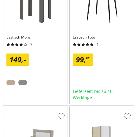
Esstisch
Monzi
Esstisch
Toto
7
1
149,
-
99,
95
Lieferzeit: bis zu 10
Werktage
Zur
Zur
Wunschliste
Wuns
hinzufügen
hinzu