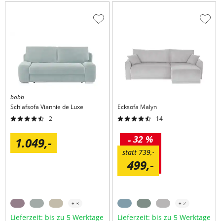
Zur
Zur
Wunschliste
Wuns
hinzufügen
hinzu
bobb
Schlafsofa
Viannie de Luxe
Ecksofa
Malyn
2
14
-
32 %
1.049,
-
statt
739,
-
499,
-
+ 3
+ 2
Lieferzeit: bis zu 5 Werktage
Lieferzeit: bis zu 5 Werktage