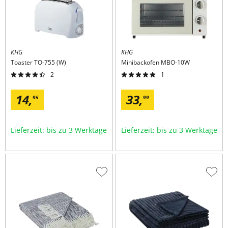
KHG
KHG
Toaster
TO-755 (W)
Minibackofen
MBO-10W
2
1
14,
33,
95
99
Lieferzeit: bis zu 3 Werktage
Lieferzeit: bis zu 3 Werktage
Zur
Zur
Wunschliste
Wuns
hinzufügen
hinzu