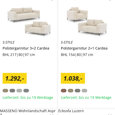
S-STYLE
S-STYLE
Polstergarnitur 3+2
Cardea
Polstergarnitur 2+1
Cardea
BHL 217|80|97 cm
BHL 154|80|97 cm
1.292
,
-
1.038
,
-
Lieferzeit: bis zu 19 Werktage
Lieferzeit: bis zu 19 Werktage
MASSENO Wohnlandschaft Aspr
Ecksofa Luzern
a