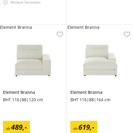
Weitere Varianten
Element Branna
Element Branna
Element
Branna
Element
Branna
BHT 116|88|120 cm
BHT 116|88|164 cm
489
,
-
619
,
-
ab
ab