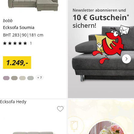
bobb
Ecksofa
Soumia
BHT 283|90|181 cm
1
1.249
,
-
+
7
Ecksofa Hedy