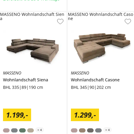
MASSENO Wohnlandschaft Sien
MASSENO Wohnlandschaft Caso
a
ne
MASSENO
MASSENO
Wohnlandschaft
Siena
Wohnlandschaft
Casone
BHL 335|89|190 cm
BHL 345|90|202 cm
1.199
,
-
1.299
,
-
+
4
+
4