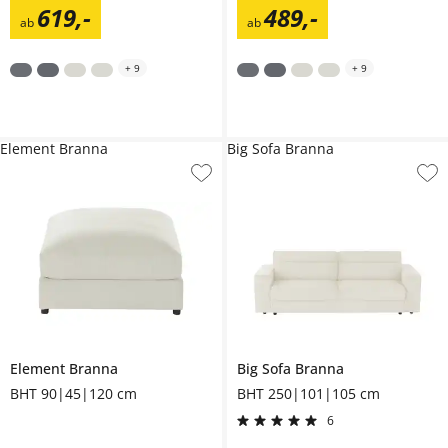
619
,
-
489
,
-
ab
ab
+
9
+
9
Element Branna
Big Sofa Branna
Element
Branna
Big Sofa
Branna
BHT 90|45|120 cm
BHT 250|101|105 cm
6