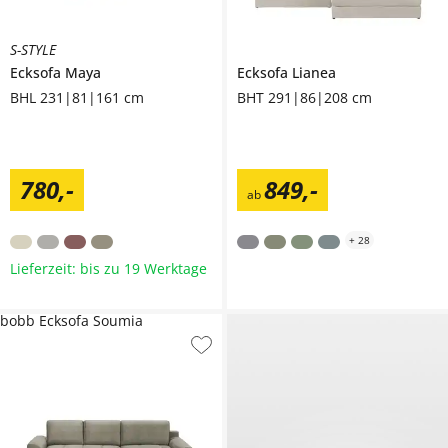
S-STYLE
Ecksofa
Maya
Ecksofa
Lianea
BHL 231|81|161 cm
BHT 291|86|208 cm
780
,
-
849
,
-
ab
+
28
Lieferzeit: bis zu 19 Werktage
bobb Ecksofa Soumia