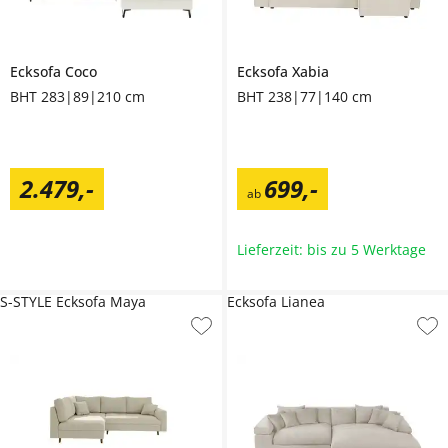
Ecksofa
Coco
Ecksofa
Xabia
BHT 283|89|210 cm
BHT 238|77|140 cm
2.479
,
-
699
,
-
ab
Lieferzeit: bis zu 5 Werktage
S-STYLE Ecksofa Maya
Ecksofa Lianea