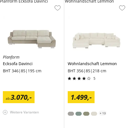
Planform Ecksofa Davinci
Wohnlandschaft Lemmon
Planform
Ecksofa
Davinci
Wohnlandschaft
Lemmon
BHT 346|85|195 cm
BHT 356|85|218 cm
5
3.070
,
-
1.499
,
-
ab
Weitere Varianten
+
13