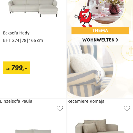
Ecksofa
Hedy
BHT 274|78|166 cm
799
,
-
ab
Einzelsofa Paula
Recamiere Romaja