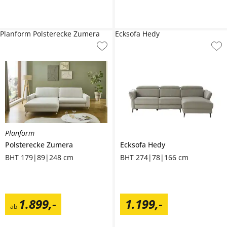
Planform Polsterecke Zumera
Ecksofa Hedy
Planform
Polsterecke
Zumera
Ecksofa
Hedy
BHT 179|89|248 cm
BHT 274|78|166 cm
1.899
,
-
1.199
,
-
ab