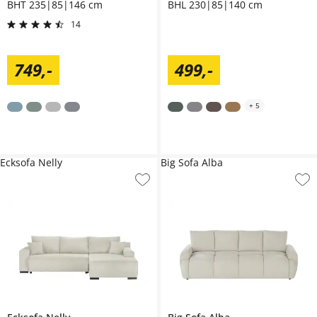
BHT 235|85|146 cm
BHL 230|85|140 cm
14
749
,
-
499
,
-
+
5
Ecksofa Nelly
Big Sofa Alba