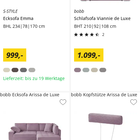
S-STYLE
bobb
Ecksofa
Emma
Schlafsofa
Viannie de Luxe
BHL 234|78|170 cm
BHT 210|92|108 cm
2
999
,
-
1.099
,
-
Lieferzeit: bis zu 19 Werktage
bobb Ecksofa Arissa de Luxe
bobb Kopfstütze Arissa de Luxe