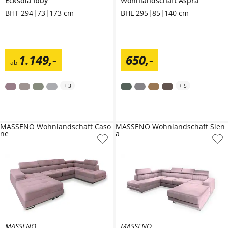
Ecksofa
Ibby
Wohnlandschaft
Aspra
BHT 294|73|173 cm
BHL 295|85|140 cm
1.149
,
-
650
,
-
ab
+
3
+
5
MASSENO Wohnlandschaft Caso
MASSENO Wohnlandschaft Sien
ne
a
MASSENO
MASSENO