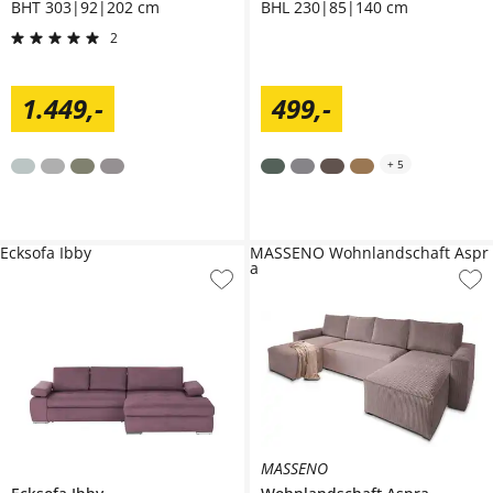
BHT 303|92|202 cm
BHL 230|85|140 cm
2
1.449
,
-
499
,
-
+
5
Ecksofa Ibby
MASSENO Wohnlandschaft Aspr
a
MASSENO