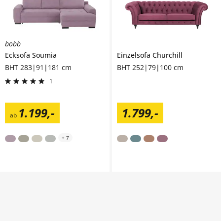
bobb
Ecksofa
Soumia
Einzelsofa
Churchill
BHT 283|91|181 cm
BHT 252|79|100 cm
1
1.199
,
-
1.799
,
-
ab
+
7