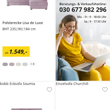
Polsterecke
Lisa de Luxe
BHT 235|90|184 cm
1.549
,
-
ab
+
8
bobb Ecksofa Soumia
Einzelsofa Churchill