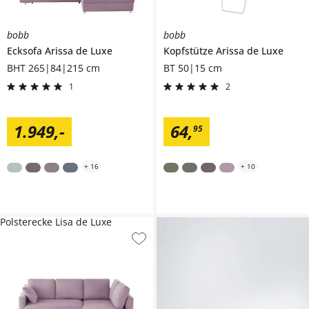
bobb
bobb
Ecksofa
Arissa de Luxe
Kopfstütze
Arissa de Luxe
BHT 265|84|215 cm
BT 50|15 cm
1
2
1.949
,
-
64
,
95
+
16
+
10
Polsterecke Lisa de Luxe