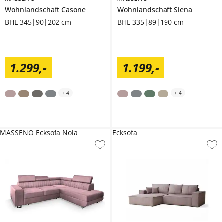
Wohnlandschaft
Casone
Wohnlandschaft
Siena
BHL 345|90|202 cm
BHL 335|89|190 cm
1.299
,
-
1.199
,
-
+
4
+
4
MASSENO Ecksofa Nola
Ecksofa