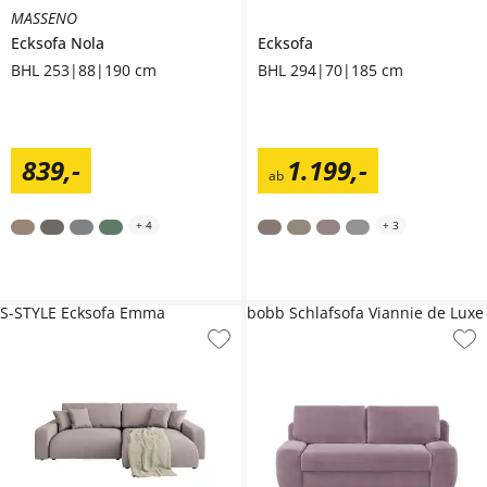
MASSENO
Ecksofa
Nola
Ecksofa
BHL 253|88|190 cm
BHL 294|70|185 cm
839
,
-
1.199
,
-
ab
+
4
+
3
S-STYLE Ecksofa Emma
bobb Schlafsofa Viannie de Luxe