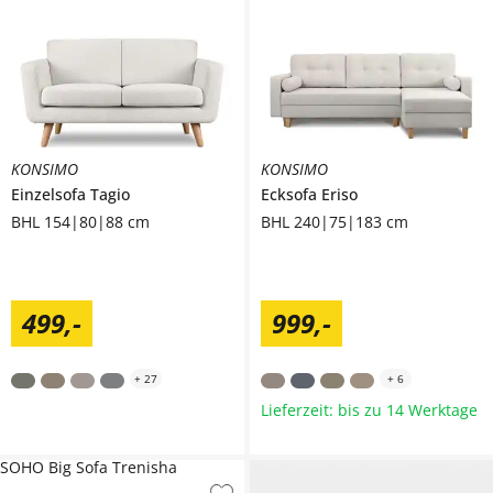
KONSIMO
KONSIMO
Einzelsofa
Tagio
Ecksofa
Eriso
BHL 154|80|88 cm
BHL 240|75|183 cm
499
,
-
999
,
-
+
27
+
6
Lieferzeit: bis zu 14 Werktage
SOHO Big Sofa Trenisha