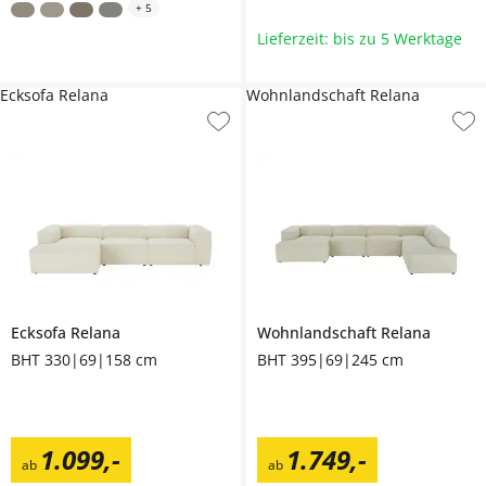
+
5
Lieferzeit: bis zu 5 Werktage
Ecksofa Relana
Wohnlandschaft Relana
Ecksofa
Relana
Wohnlandschaft
Relana
BHT 330|69|158 cm
BHT 395|69|245 cm
1.099
,
-
1.749
,
-
ab
ab