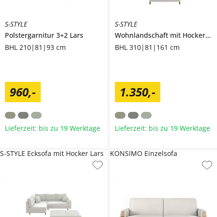
S-STYLE
S-STYLE
Polstergarnitur 3+2
Lars
Wohnlandschaft mit Hocker
La
BHL 210|81|93 cm
BHL 310|81|161 cm
960
,
-
1.350
,
-
Lieferzeit: bis zu 19 Werktage
Lieferzeit: bis zu 19 Werktage
S-STYLE Ecksofa mit Hocker Lars
KONSIMO Einzelsofa