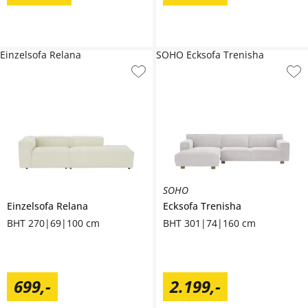
Einzelsofa Relana
SOHO Ecksofa Trenisha
SOHO
Einzelsofa
Relana
Ecksofa
Trenisha
BHT 270|69|100 cm
BHT 301|74|160 cm
699
,
-
2.199
,
-