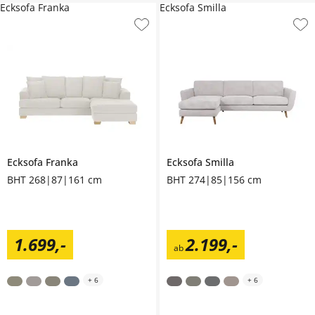
Ecksofa Franka
Ecksofa Smilla
Ecksofa
Franka
Ecksofa
Smilla
BHT 268|87|161 cm
BHT 274|85|156 cm
1.699
,
-
2.199
,
-
ab
+
6
+
6