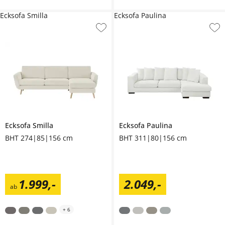
Ecksofa Smilla
Ecksofa Paulina
Ecksofa
Smilla
Ecksofa
Paulina
BHT 274|85|156 cm
BHT 311|80|156 cm
1.999
,
-
2.049
,
-
ab
+
6