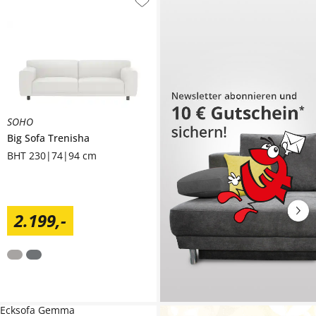
SOHO
Big Sofa
Trenisha
BHT 230|74|94 cm
2.199
,
-
Ecksofa Gemma