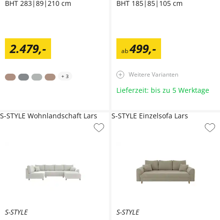
BHT 283|89|210 cm
BHT 185|85|105 cm
2.479
,
-
499
,
-
ab
Weitere Varianten
+
3
Lieferzeit: bis zu 5 Werktage
S-STYLE Wohnlandschaft Lars
S-STYLE Einzelsofa Lars
S-STYLE
S-STYLE