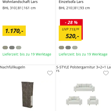
Wohnlandschaft
Lars
Einzelsofa
Lars
BHL 310|81|161 cm
BHL 210|81|93 cm
-
28 %
1.170
,
-
UVP
719
,
99
520
,
-
Lieferzeit: bis zu 19 Werktage
Lieferzeit: bis zu 19 Werktage
Nachfüllkugeln
S-STYLE Polstergarnitur 3+2+1 La
rs