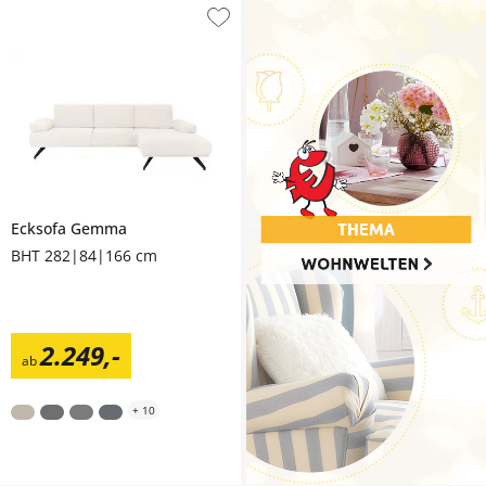
Ecksofa
Gemma
BHT 282|84|166 cm
2.249
,
-
ab
+
10