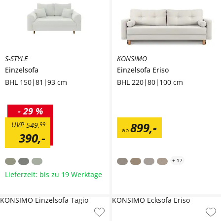
S-STYLE
KONSIMO
Einzelsofa
Einzelsofa
Eriso
BHL 150|81|93 cm
BHL 220|80|100 cm
-
29 %
899
,
-
UVP
549
,
99
ab
390
,
-
+
17
Lieferzeit: bis zu 19 Werktage
KONSIMO Einzelsofa Tagio
KONSIMO Ecksofa Eriso