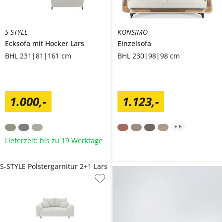
S-STYLE
KONSIMO
Ecksofa mit Hocker
Lars
Einzelsofa
BHL 231|81|161 cm
BHL 230|98|98 cm
1.000
,
-
1.123
,
-
+
6
Lieferzeit: bis zu 19 Werktage
S-STYLE Polstergarnitur 2+1 Lars