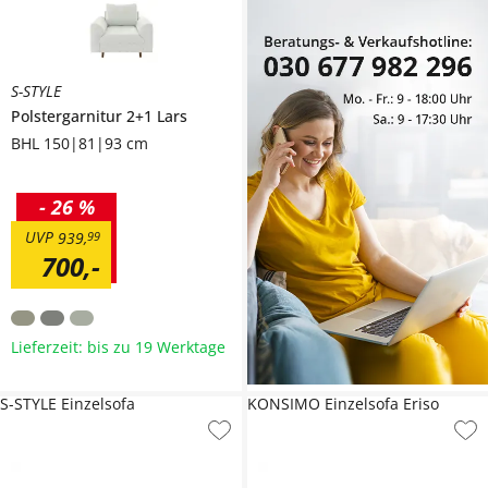
S-STYLE
Polstergarnitur 2+1
Lars
BHL 150|81|93 cm
-
26 %
UVP
939
,
99
700
,
-
Lieferzeit: bis zu 19 Werktage
S-STYLE Einzelsofa
KONSIMO Einzelsofa Eriso