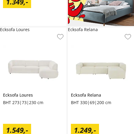
1.349
,
-
Ecksofa Loures
Ecksofa Relana
Ecksofa
Loures
Ecksofa
Relana
BHT 273|73|230 cm
BHT 330|69|200 cm
1.549
,
-
1.249
,
-