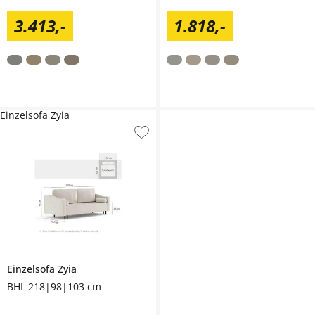
3.413
,
-
1.818
,
-
Einzelsofa Zyia
Einzelsofa
Zyia
BHL 218|98|103 cm