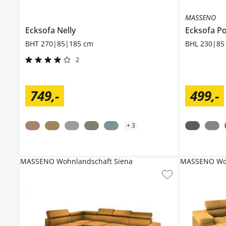
MASSENO
Ecksofa
Nelly
Ecksofa
Po
BHT 270|85|185 cm
BHL 230|85
2
749
,
-
499
,
-
+
3
MASSENO Wohnlandschaft Siena
MASSENO Woh