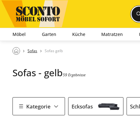
Möbel
Garten
Küche
Matratzen
Sofas
Sofas gelb
Sofas - gelb
59 Ergebnisse
Kategorie
Ecksofas
Sch