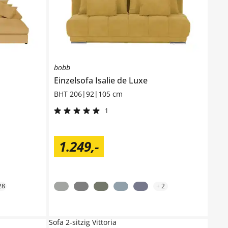
bobb
Einzelsofa
Isalie de Luxe
BHT 206|92|105 cm
1
1.249
,
-
28
+
2
Sofa 2-sitzig Vittoria