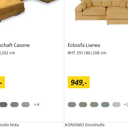
schaft
Casone
Ecksofa
Lianea
|202 cm
BHT 291|86|208 cm
-
949
,
-
+
4
+
sofa Nola
KONSIMO Einzelsofa