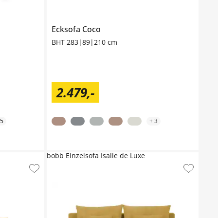
Ecksofa
Coco
BHT 283|89|210 cm
2.479
,
-
5
+
3
bobb Einzelsofa Isalie de Luxe