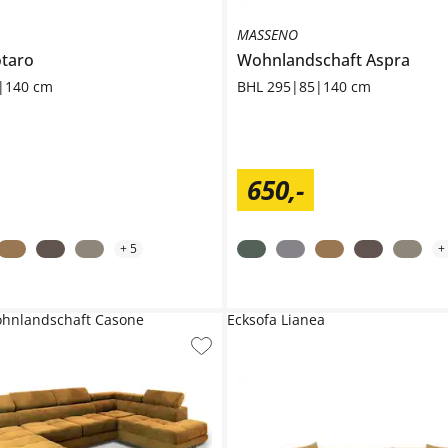
MASSENO
taro
Wohnlandschaft
Aspra
|140 cm
BHL 295|85|140 cm
650
,
-
+
5
+
nlandschaft Casone
Ecksofa Lianea