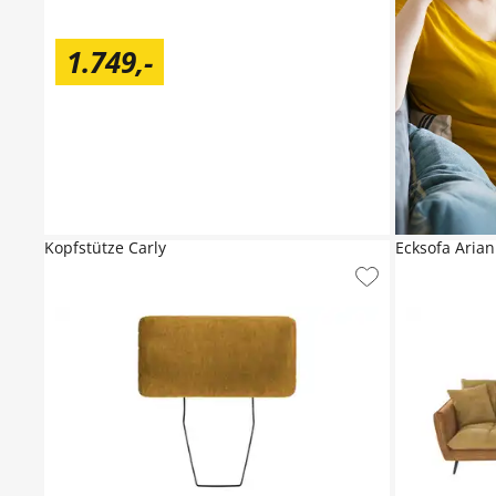
1.749
,
-
Kopfstütze Carly
Ecksofa Aria