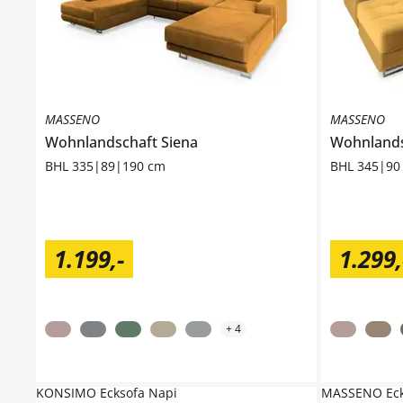
MASSENO
MASSENO
Wohnlandschaft
Siena
Wohnland
BHL 335|89|190 cm
BHL 345|90
1.199
,
-
1.299
,
+
4
KONSIMO Ecksofa Napi
MASSENO Eck