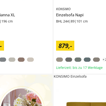
KONSIMO
ianna XL
Einzelsofa
Napi
|196 cm
BHL 244|89|101 cm
-
879
,
-
+
Lieferzeit: bis zu 17 Werktage
KONSIMO Einzelsofa