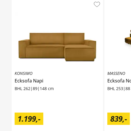
KONSIMO
MASSENO
Ecksofa
Napi
Ecksofa
No
BHL 262|89|148 cm
BHL 253|88
1.199
,
-
839
,
-