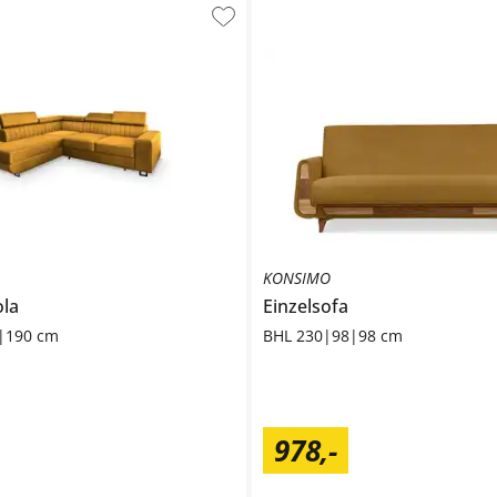
KONSIMO
la
Einzelsofa
|190 cm
BHL 230|98|98 cm
978
,
-