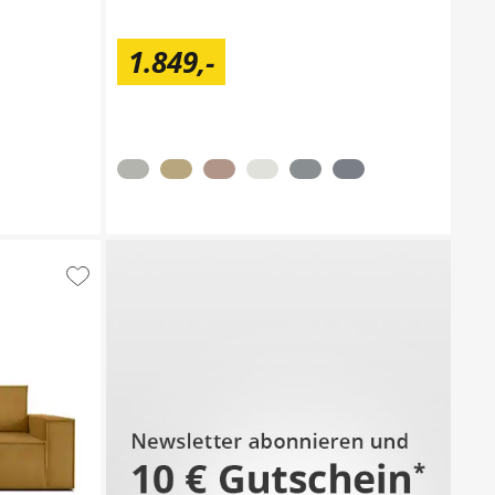
1.849
,
-