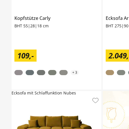
Kopfstütze
Carly
Ecksofa
Ar
BHT 55|28|18 cm
BHT 275|90
109
,
-
2.049
,
+
3
Ecksofa mit Schlaffunktion Nubes