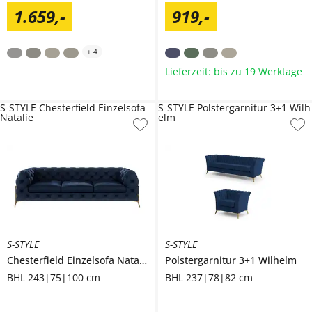
1.659
,
-
919
,
-
+
4
Lieferzeit: bis zu 19 Werktage
S-STYLE Chesterfield Einzelsofa
S-STYLE Polstergarnitur 3+1 Wilh
Natalie
elm
S-STYLE
S-STYLE
Chesterfield Einzelsofa
Natalie
Polstergarnitur 3+1
Wilhelm
BHL 243|75|100 cm
BHL 237|78|82 cm