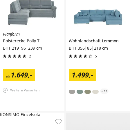
Planform
Polsterecke
Polly T
Wohnlandschaft
Lemmon
BHT 219|96|239 cm
BHT 356|85|218 cm
2
5
1.649
,
-
1.499
,
-
ab
Weitere Varianten
+
13
KONSIMO Einzelsofa