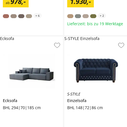
978
,
-
1.930
,
-
ab
+
6
+
2
Lieferzeit: bis zu 19 Werktage
Ecksofa
S-STYLE Einzelsofa
S-STYLE
Ecksofa
Einzelsofa
BHL 294|70|185 cm
BHL 148|72|86 cm