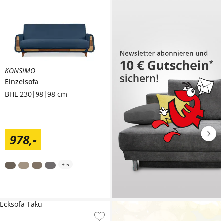
KONSIMO
Einzelsofa
BHL 230|98|98 cm
978
,
-
+
5
Ecksofa Taku