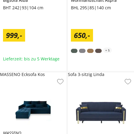
Bigsofa
Alba
Wohnlandschaft
Aspra
BHT 242|93|104 cm
BHL 295|85|140 cm
999
,
-
650
,
-
+
5
Lieferzeit: bis zu 5 Werktage
MASSENO Ecksofa Kos
Sofa 3-sitzig Linda
MASSENO