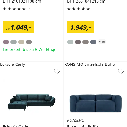
BHT 210|92|108 cm
BHT 265|84|215 cm
2
1
1.049
,
-
1.949
,
-
ab
+
16
Lieferzeit: bis zu 5 Werktage
Ecksofa Carly
KONSIMO Einzelsofa Buffo
KONSIMO
Ecksofa
Carly
Einzelsofa
Buffo