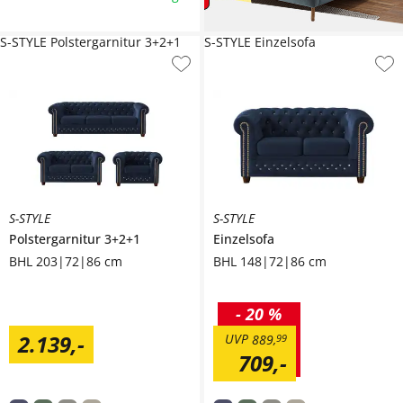
S-STYLE Polstergarnitur 3+2+1
S-STYLE Einzelsofa
S-STYLE
S-STYLE
Polstergarnitur 3+2+1
Einzelsofa
BHL 203|72|86 cm
BHL 148|72|86 cm
-
20 %
2.139
,
-
UVP
889
,
99
709
,
-