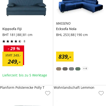
MASSENO
Kippsofa
Fiji
Ecksofa
Nola
BHT 181|88|81 cm
BHL 253|88|190 cm
8
-
29 %
839
,
-
statt
349
,
-
249
,
-
+
4
Lieferzeit: bis zu 5 Werktage
Planform Polsterecke Polly T
Wohnlandschaft Lemmon