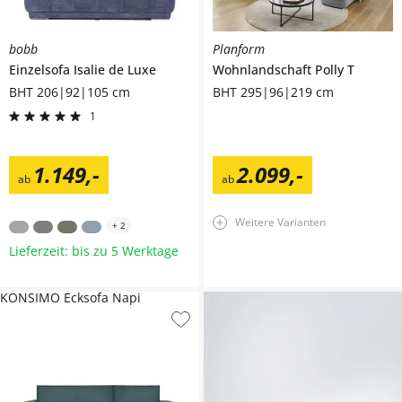
bobb
Planform
Einzelsofa
Isalie de Luxe
Wohnlandschaft
Polly T
BHT 206|92|105 cm
BHT 295|96|219 cm
1
1.149
,
-
2.099
,
-
ab
ab
Weitere Varianten
+
2
Lieferzeit: bis zu 5 Werktage
KONSIMO Ecksofa Napi