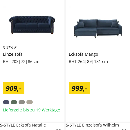
S-STYLE
Einzelsofa
Ecksofa
Mango
BHL 203|72|86 cm
BHT 264|89|181 cm
909
,
-
999
,
-
Lieferzeit: bis zu 19 Werktage
S-STYLE Ecksofa Natalie
S-STYLE Einzelsofa Wilhelm