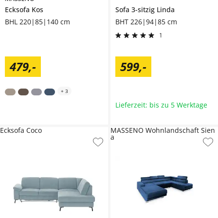
Ecksofa
Kos
Sofa 3-sitzig
Linda
BHL 220|85|140 cm
BHT 226|94|85 cm
1
479
,
-
599
,
-
+
3
Lieferzeit: bis zu 5 Werktage
Ecksofa Coco
MASSENO Wohnlandschaft Sien
a