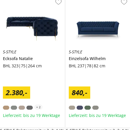
S-STYLE
S-STYLE
Ecksofa
Natalie
Einzelsofa
Wilhelm
BHL 323|75|264 cm
BHL 237|78|82 cm
2.380
,
-
840
,
-
+
2
Lieferzeit: bis zu 19 Werktage
Lieferzeit: bis zu 19 Werktage