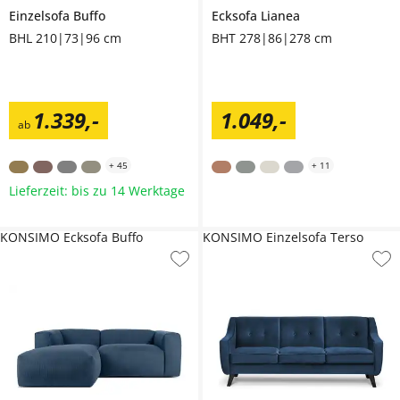
Einzelsofa
Buffo
Ecksofa
Lianea
BHL 210|73|96 cm
BHT 278|86|278 cm
1.339
,
-
1.049
,
-
ab
+
45
+
11
Lieferzeit: bis zu 14 Werktage
KONSIMO Ecksofa Buffo
KONSIMO Einzelsofa Terso