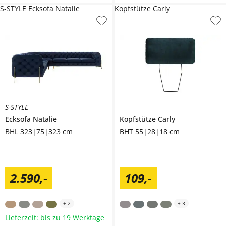
S-STYLE Ecksofa Natalie
Kopfstütze Carly
S-STYLE
Ecksofa
Natalie
Kopfstütze
Carly
BHL 323|75|323 cm
BHT 55|28|18 cm
2.590
,
-
109
,
-
+
2
+
3
Lieferzeit: bis zu 19 Werktage