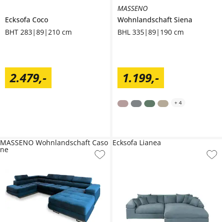
MASSENO
Ecksofa
Coco
Wohnlandschaft
Siena
BHT 283|89|210 cm
BHL 335|89|190 cm
2.479
,
-
1.199
,
-
+
4
MASSENO Wohnlandschaft Caso
Ecksofa Lianea
ne