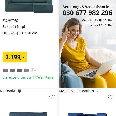
KONSIMO
Ecksofa
Napi
BHL 246|89|148 cm
1.199
,
-
+
23
Lieferzeit: bis zu 17 Werktage
Kippsofa Fiji
MASSENO Ecksofa Nola