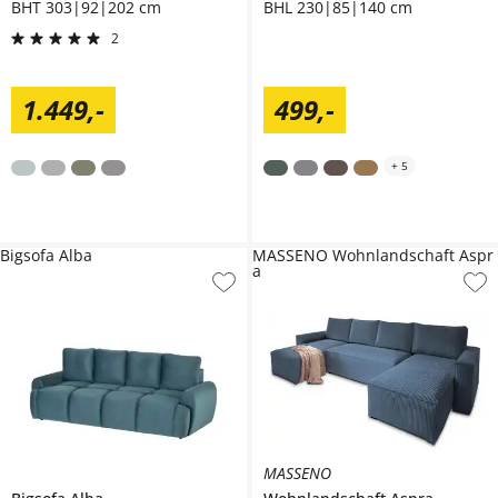
BHT 303|92|202 cm
BHL 230|85|140 cm
2
1.449
,
-
499
,
-
+
5
Bigsofa Alba
MASSENO Wohnlandschaft Aspr
a
MASSENO