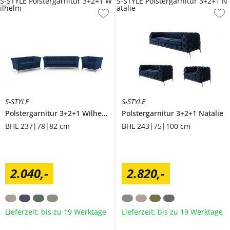
S-STYLE Polstergarnitur 3+2+1 W
S-STYLE Polstergarnitur 3+2+1 N
ilhelm
atalie
S-STYLE
S-STYLE
Polstergarnitur 3+2+1
Wilhelm
Polstergarnitur 3+2+1
Natalie
BHL 237|78|82 cm
BHL 243|75|100 cm
2.040
,
-
2.820
,
-
Lieferzeit: bis zu 19 Werktage
Lieferzeit: bis zu 19 Werktage