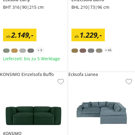
BHT 316|90|215 cm
BHL 210|73|96 cm
2.149
,
-
1.229
,
-
ab
ab
+
5
+
45
Lieferzeit: bis zu 5 Werktage
KONSIMO Einzelsofa Buffo
Ecksofa Lianea
KONSIMO