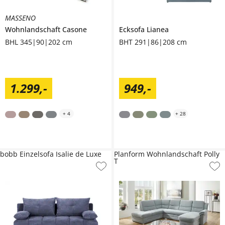
MASSENO
Wohnlandschaft
Casone
Ecksofa
Lianea
BHL 345|90|202 cm
BHT 291|86|208 cm
1.299
,
-
949
,
-
+
4
+
28
bobb Einzelsofa Isalie de Luxe
Planform Wohnlandschaft Polly
T